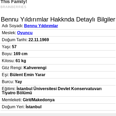
Bennu Yıldırımlar Hakknda Detaylı Bilgiler
Adı Soyadı:
Bennu Yıldırımlar
Meslek:
Oyuncu
Doğum Tarihi:
22.11.1969
Yaşı:
57
Boyu:
169 cm
Kilosu:
61 kg
Göz Rengi:
Kahverengi
Eşi:
Bülent Emin Yarar
Burcu:
Yay
Eğitimi:
İstanbul Üniversitesi Devlet Konservatuvarı
Tiyatro Bölümü
Memleketi:
Girit/Makedonya
Doğum Yeri:
İstanbul