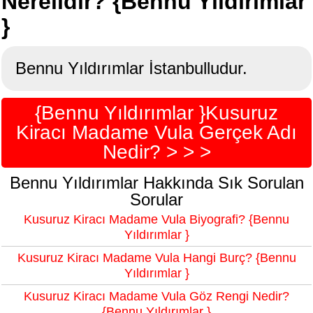
Nerelidir? {Bennu Yıldırımlar
}
Bennu Yıldırımlar İstanbulludur.
{Bennu Yıldırımlar }Kusuruz
Kiracı Madame Vula Gerçek Adı
Nedir? > > >
Bennu Yıldırımlar Hakkında Sık Sorulan
Sorular
Kusuruz Kiracı Madame Vula Biyografi? {Bennu
Yıldırımlar }
Kusuruz Kiracı Madame Vula Hangi Burç? {Bennu
Yıldırımlar }
Kusuruz Kiracı Madame Vula Göz Rengi Nedir?
{Bennu Yıldırımlar }