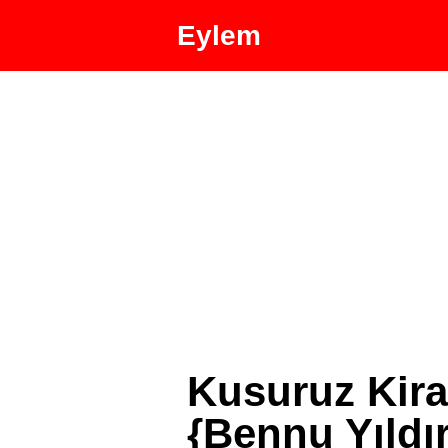
Eylem
Kusuruz Kir
{Bennu Yıldır