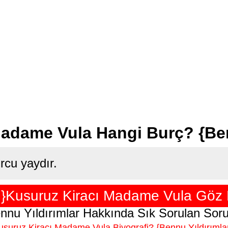
adame Vula Hangi Burç? {Benn
rcu yaydır.
r }Kusuruz Kiracı Madame Vula Göz 
nnu Yıldırımlar Hakkında Sık Sorulan Soru
usuruz Kiracı Madame Vula Biyografi? {Bennu Yıldırımlar