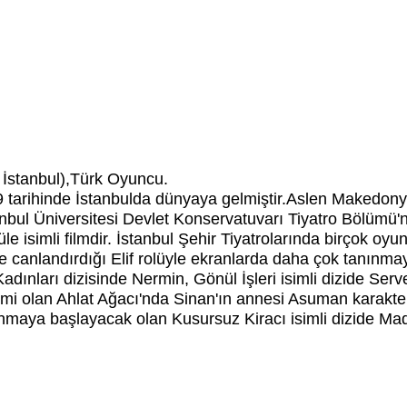
 İstanbul),Türk Oyuncu.
 tarihinde İstanbulda dünyaya gelmiştir.Aslen Makedonya
tanbul Üniversitesi Devlet Konservatuvarı Tiyatro Bölümü'
 isimli filmdir. İstanbul Şehir Tiyatrolarında birçok oyu
de canlandırdığı Elif rolüyle ekranlarda daha çok tanın
adınları dizisinde Nermin, Gönül İşleri isimli dizide Serv
ilmi olan Ahlat Ağacı'nda Sinan'ın annesi Asuman karakt
nmaya başlayacak olan Kusursuz Kiracı isimli dizide Mad