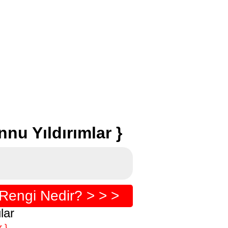
u Yıldırımlar }
Rengi Nedir? > > >
lar
 }