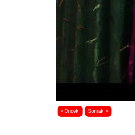
< Önceki
Sonraki >