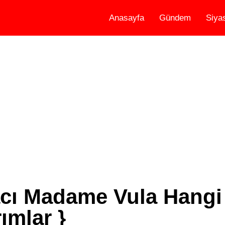
Anasayfa
Gündem
Siya
acı Madame Vula Hangi
ımlar }