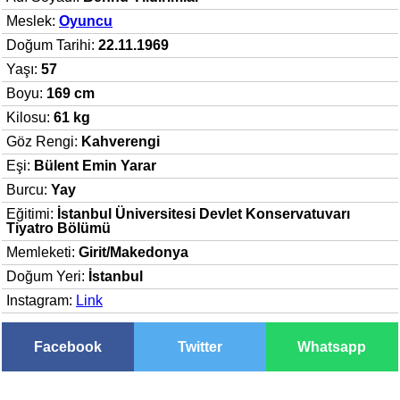
Meslek:
Oyuncu
Doğum Tarihi:
22.11.1969
Yaşı:
57
Boyu:
169 cm
Kilosu:
61 kg
Göz Rengi:
Kahverengi
Eşi:
Bülent Emin Yarar
Burcu:
Yay
Eğitimi:
İstanbul Üniversitesi Devlet Konservatuvarı
Tiyatro Bölümü
Memleketi:
Girit/Makedonya
Doğum Yeri:
İstanbul
Instagram:
Link
Facebook
Twitter
Whatsapp