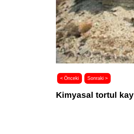
< Önceki
Sonraki >
Kimyasal tortul kay