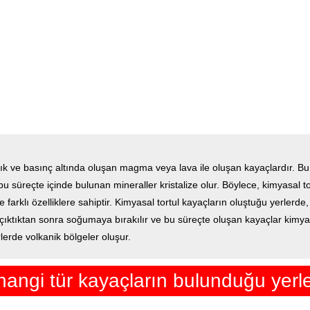
klık ve basınç altında oluşan magma veya lava ile oluşan kayaçlardır. 
u süreçte içinde bulunan mineraller kristalize olur. Böylece, kimyasal to
arklı özelliklere sahiptir. Kimyasal tortul kayaçların oluştuğu yerlerde,
ktıktan sonra soğumaya bırakılır ve bu süreçte oluşan kayaçlar kimyasa
lerde volkanik bölgeler oluşur.
hangi tür kayaçların bulunduğu yerl