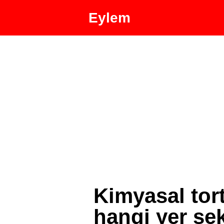
Eylem
Kimyasal tor
hangi yer şek