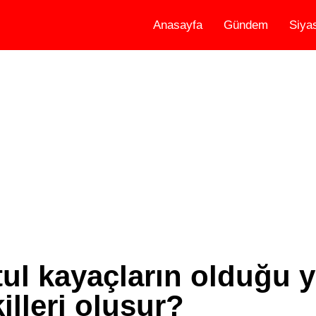
Anasayfa
Gündem
Siya
tul kayaçların olduğu y
illeri oluşur?