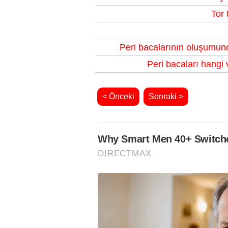
Tor 
Peri bacalarının oluşumunda
Peri bacaları hangi 
< Önceki
Sonraki >