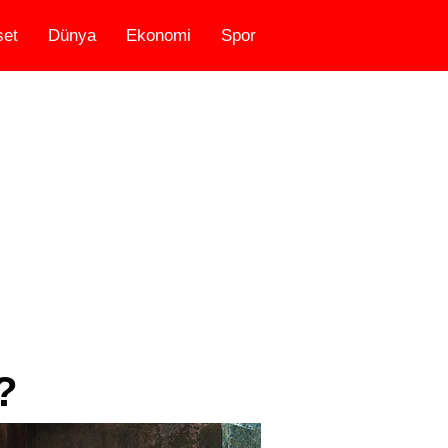
set
Dünya
Ekonomi
Spor
?