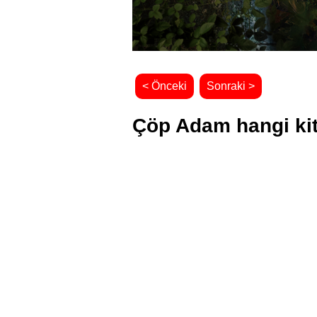
< Önceki
Sonraki >
Çöp Adam hangi ki