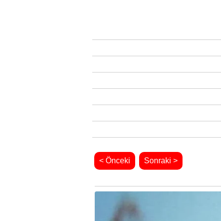
< Önceki
Sonraki >