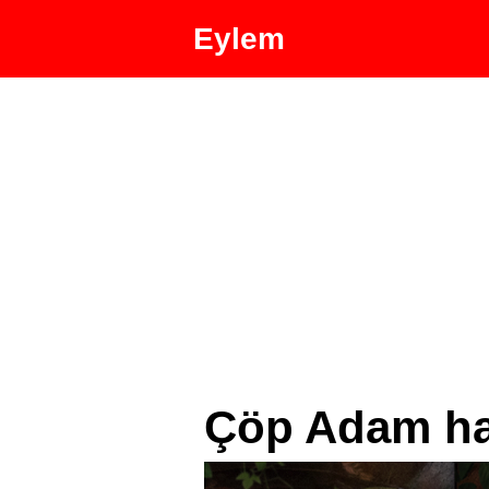
Eylem
Çöp Adam ha