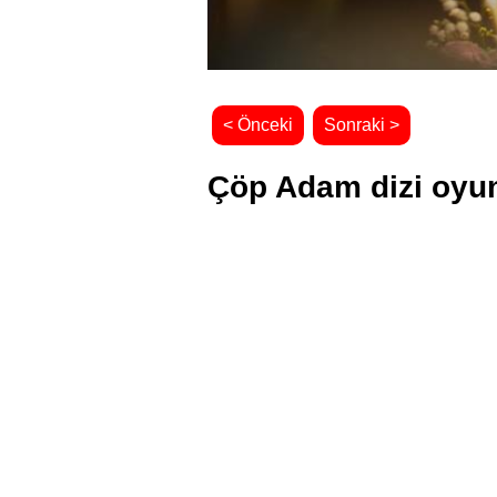
< Önceki
Sonraki >
Çöp Adam dizi oyun