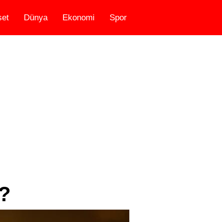
set
Dünya
Ekonomi
Spor
r?