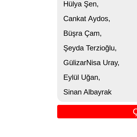
Hülya Şen,
Cankat Aydos,
Büşra Çam,
Şeyda Terzioğlu,
GülizarNisa Uray,
Eylül Uğan,
Sinan Albayrak
Ç