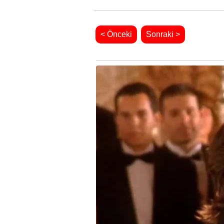
< Önceki
Sonraki >