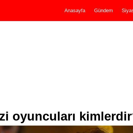
Anasayfa
Gündem
Siya
i oyuncuları kimlerdi