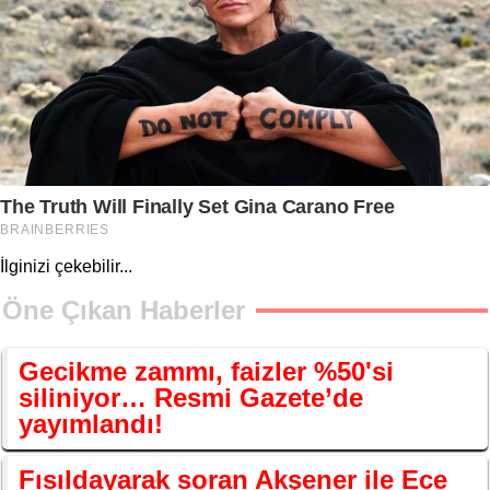
İlginizi çekebilir...
Öne Çıkan Haberler
Gecikme zammı, faizler %50'si
siliniyor… Resmi Gazete’de
yayımlandı!
Fısıldayarak soran Akşener ile Ece