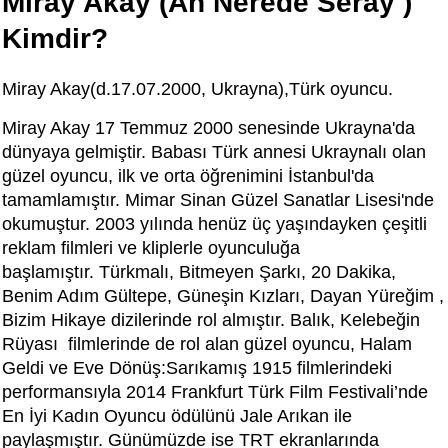
Miray Akay (Ah Nerede Seray )
Kimdir?
Miray Akay(d.17.07.2000, Ukrayna),Türk oyuncu.
Miray Akay 17 Temmuz 2000 senesinde Ukrayna'da
dünyaya gelmiştir. Babası Türk annesi Ukraynalı olan
güzel oyuncu, ilk ve orta öğrenimini İstanbul'da
tamamlamıştır. Mimar Sinan Güzel Sanatlar Lisesi'nde
okumuştur. 2003 yılında henüz üç yaşındayken çeşitli
reklam filmleri ve kliplerle oyunculuğa
başlamıştır. Türkmalı, Bitmeyen Şarkı, 20 Dakika,
Benim Adım Gültepe, Güneşin Kızları, Dayan Yüreğim ,
Bizim Hikaye dizilerinde rol almıştır. Balık, Kelebeğin
Rüyası filmlerinde de rol alan güzel oyuncu, Halam
Geldi ve Eve Dönüş:Sarıkamış 1915 filmlerindeki
performansıyla 2014 Frankfurt Türk Film Festivali’nde
En İyi Kadın Oyuncu ödülünü Jale Arıkan ile
paylaşmıştır. Günümüzde ise TRT ekranlarında