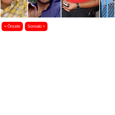
< Önceki
Sonraki >