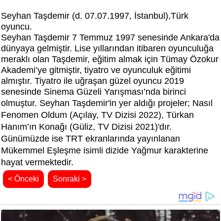
Seyhan Taşdemir (d. 07.07.1997, İstanbul),Türk
oyuncu.
Seyhan Taşdemir 7 Temmuz 1997 senesinde Ankara'da
dünyaya gelmiştir. Lise yıllarından itibaren oyunculuğa
meraklı olan Taşdemir, eğitim almak için Tümay Özokur
Akademi’ye gitmiştir, tiyatro ve oyunculuk eğitimi
almıştır. Tiyatro ile uğraşan güzel oyuncu 2019
senesinde Sinema Güzeli Yarışması’nda birinci
olmuştur. Seyhan Taşdemir'in yer aldığı projeler;
Nasıl
Fenomen Oldum (Açılay,
TV Dizisi 2022
),
Türkan
Hanım’ın Konağı (Güliz,
TV Dizisi 2021
)'dır.
Günümüzde ise TRT ekranlarında yayınlanan
Mükemmel Eşleşme isimli dizide Yağmur karakterine
hayat vermektedir.
< Önceki
Sonraki >