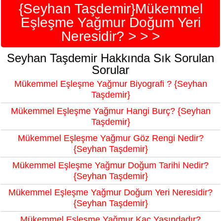
{Seyhan Taşdemir}Mükemmel
Eşleşme Yağmur Doğum Yeri
Neresidir? > > >
Seyhan Taşdemir Hakkında Sık Sorulan
Sorular
Mükemmel Eşleşme Yağmur Biyografi ? {Seyhan
Taşdemir}
Mükemmel Eşleşme Yağmur Hangi Burç? {Seyhan
Taşdemir}
Mükemmel Eşleşme Yağmur Göz Rengi Nedir?
{Seyhan Taşdemir}
Mükemmel Eşleşme Yağmur Doğum Tarihi Nedir?
{Seyhan Taşdemir}
Mükemmel Eşleşme Yağmur Doğum Yeri Neresidir?
{Seyhan Taşdemir}
Mükemmel Eşleşme Yağmur Kaç Yaşındadır?