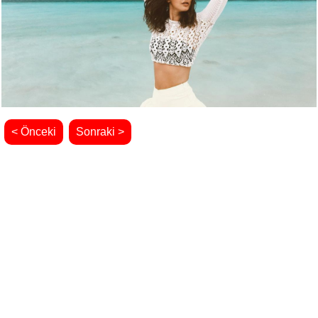
< Önceki
Sonraki >