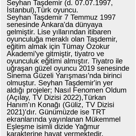
Seyhan Taşdemir (d. 07.07.1997,
İstanbul),Türk oyuncu.
Seyhan Taşdemir 7 Temmuz 1997
senesinde Ankara'da dünyaya
gelmiştir. Lise yıllarından itibaren
oyunculuğa meraklı olan Taşdemir,
eğitim almak için Tümay Özokur
Akademi’ye gitmiştir, tiyatro ve
oyunculuk eğitimi almıştır. Tiyatro ile
uğraşan güzel oyuncu 2019 senesinde
Sinema Güzeli Yarışması’nda birinci
olmuştur. Seyhan Taşdemir'in yer
aldığı projeler; Nasıl Fenomen Oldum
(Açılay, TV Dizisi 2022),Türkan
Hanım’ın Konağı (Güliz, TV Dizisi
2021)'dır. Günümüzde ise TRT
ekranlarında yayınlanan Mükemmel
Eşleşme isimli dizide Yağmur
karakterine hayat vermektedir.