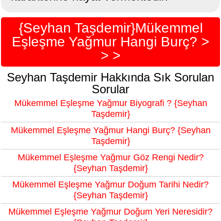
{Seyhan Taşdemir}Mükemmel
Eşleşme Yağmur Hangi Burç? >
> >
Seyhan Taşdemir Hakkında Sık Sorulan
Sorular
Mükemmel Eşleşme Yağmur Biyografi ? {Seyhan
Taşdemir}
Mükemmel Eşleşme Yağmur Hangi Burç? {Seyhan
Taşdemir}
Mükemmel Eşleşme Yağmur Göz Rengi Nedir?
{Seyhan Taşdemir}
Mükemmel Eşleşme Yağmur Doğum Tarihi Nedir?
{Seyhan Taşdemir}
Mükemmel Eşleşme Yağmur Doğum Yeri Neresidir?