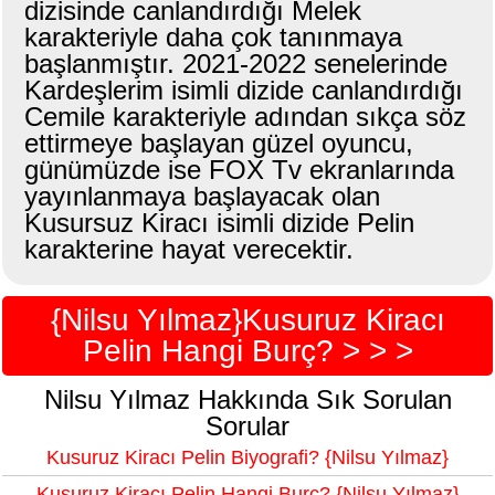
dizisinde canlandırdığı Melek
karakteriyle daha çok tanınmaya
başlanmıştır. 2021-2022 senelerinde
Kardeşlerim isimli dizide canlandırdığı
Cemile karakteriyle adından sıkça söz
ettirmeye başlayan güzel oyuncu,
günümüzde ise FOX Tv ekranlarında
yayınlanmaya başlayacak olan
Kusursuz Kiracı isimli dizide Pelin
karakterine hayat verecektir.
{Nilsu Yılmaz}Kusuruz Kiracı
Pelin Hangi Burç? > > >
Nilsu Yılmaz Hakkında Sık Sorulan
Sorular
Kusuruz Kiracı Pelin Biyografi? {Nilsu Yılmaz}
Kusuruz Kiracı Pelin Hangi Burç? {Nilsu Yılmaz}