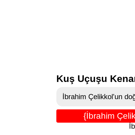
Kuş Uçuşu Kenan 
İbrahim Çelikkol'un doğ
{İbrahim Çel
İ