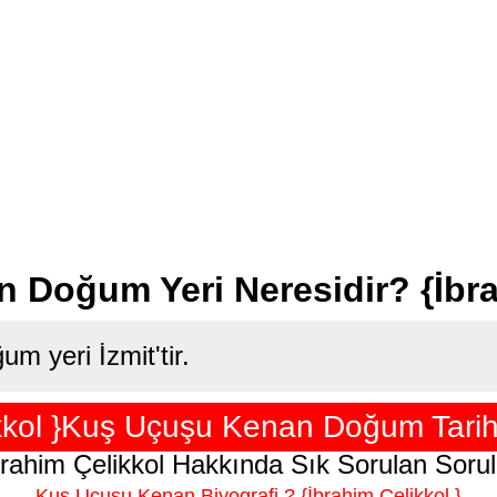
Doğum Yeri Neresidir? {İbra
um yeri İzmit'tir.
ikkol }Kuş Uçuşu Kenan Doğum Tarihi
brahim Çelikkol Hakkında Sık Sorulan Sorul
Kuş Uçuşu Kenan Biyografi ? {İbrahim Çelikkol }