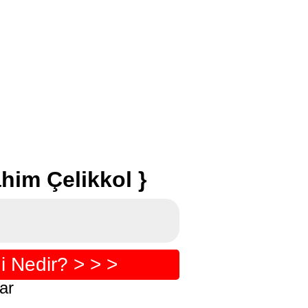
him Çelikkol }
 Nedir? > > >
ar