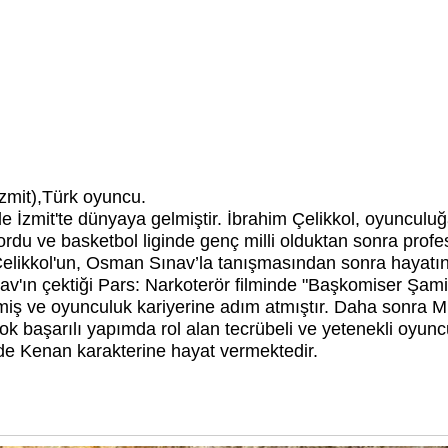
İzmit),Türk oyuncu.
de İzmit'te dünyaya gelmiştir. İbrahim Çelikkol, oyuncu
rdu ve basketbol liginde genç milli olduktan sonra profe
Çelikkol'un, Osman Sınav’la tanışmasından sonra hayatı
v'ın çektiği Pars: Narkoterör filminde "Başkomiser Şami
kmiş ve oyunculuk kariyerine adım atmıştır. Daha sonra 
irçok başarılı yapımda rol alan tecrübeli ve yetenekli oyu
ide Kenan karakterine hayat vermektedir.