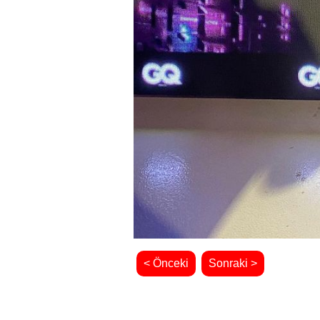
< Önceki
Sonraki >