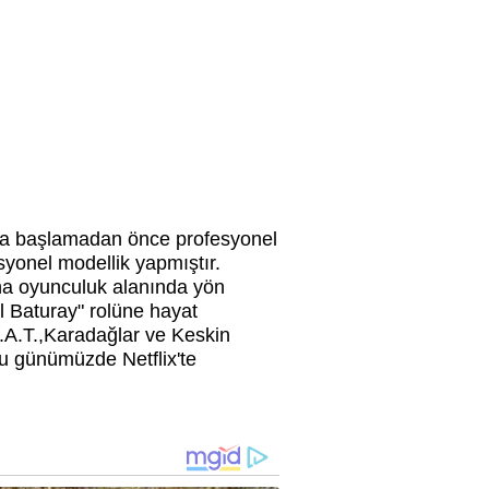
luğa başlamadan önce profesyonel
syonel modellik yapmıştır.
na oyunculuk alanında yön
l Baturay" rolüne hayat
M.A.T.,Karadağlar ve Keskin
ncu günümüzde Netflix'te