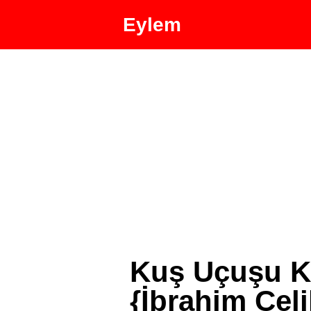
Eylem
Kuş Uçuşu K
{İbrahim Çeli