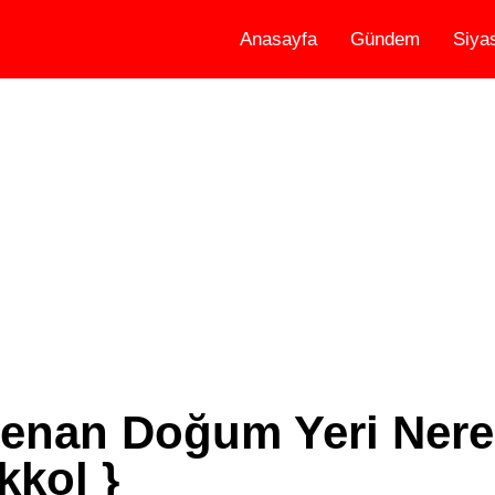
Anasayfa
Gündem
Siya
enan Doğum Yeri Nere
kkol }