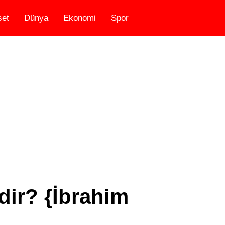
set
Dünya
Ekonomi
Spor
ir? {İbrahim