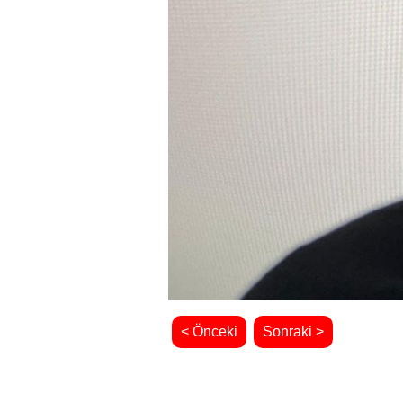
< Önceki
Sonraki >