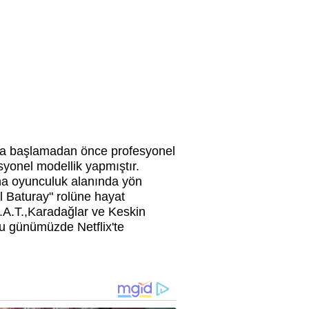
luğa başlamadan önce profesyonel
syonel modellik yapmıştır.
na oyunculuk alanında yön
l Baturay" rolüne hayat
M.A.T.,Karadağlar ve Keskin
ncu günümüzde Netflix'te