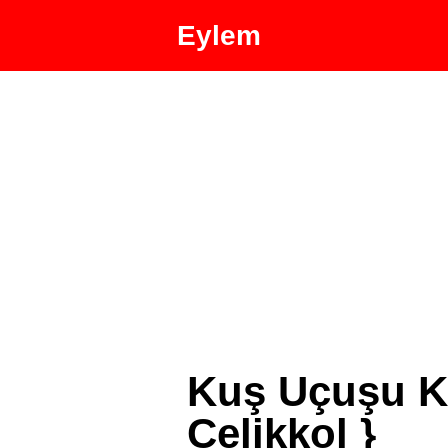
Eylem
Kuş Uçuşu K
Çelikkol }