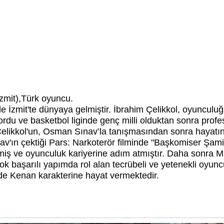
İzmit),Türk oyuncu.
de İzmit'te dünyaya gelmiştir. İbrahim Çelikkol, oyuncu
rdu ve basketbol liginde genç milli olduktan sonra profe
Çelikkol'un, Osman Sınav’la tanışmasından sonra hayatı
v'ın çektiği Pars: Narkoterör filminde "Başkomiser Şami
kmiş ve oyunculuk kariyerine adım atmıştır. Daha sonra 
irçok başarılı yapımda rol alan tecrübeli ve yetenekli oyu
ide Kenan karakterine hayat vermektedir.