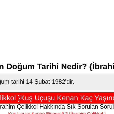
Doğum Tarihi Nedir? {İbrahi
um tarihi 14 Şubat 1982'dir.
likkol }Kuş Uçuşu Kenan Kaç Yaşın
brahim Çelikkol Hakkında Sık Sorulan Sorul
Kuş Uçuşu Kenan Biyografi ? {İbrahim Çelikkol }