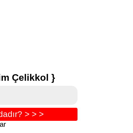
m Çelikkol }
dadır? > > >
ar