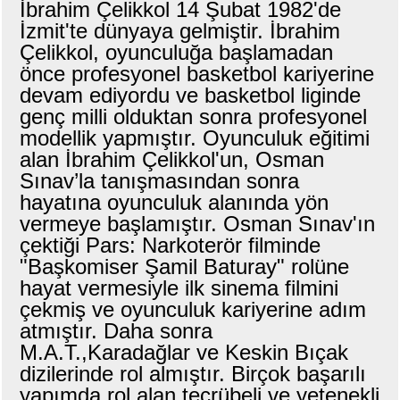
İbrahim Çelikkol 14 Şubat 1982'de
İzmit'te dünyaya gelmiştir. İbrahim
Çelikkol, oyunculuğa başlamadan
önce profesyonel basketbol kariyerine
devam ediyordu ve basketbol liginde
genç milli olduktan sonra profesyonel
modellik yapmıştır. Oyunculuk eğitimi
alan İbrahim Çelikkol'un, Osman
Sınav’la tanışmasından sonra
hayatına oyunculuk alanında yön
vermeye başlamıştır. Osman Sınav'ın
çektiği Pars: Narkoterör filminde
"Başkomiser Şamil Baturay" rolüne
hayat vermesiyle ilk sinema filmini
çekmiş ve oyunculuk kariyerine adım
atmıştır. Daha sonra
M.A.T.,Karadağlar ve Keskin Bıçak
dizilerinde rol almıştır. Birçok başarılı
yapımda rol alan tecrübeli ve yetenekli