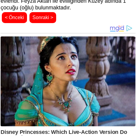
evlendi. Feyza Aktan ile evliliğinden Kuzey adında 1
çocuğu (oğlu) bulunmaktadır.
< Önceki
Sonraki >