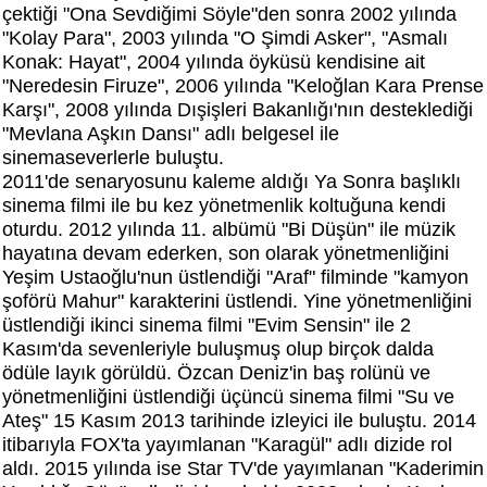
çektiği "Ona Sevdiğimi Söyle"den sonra 2002 yılında
"Kolay Para", 2003 yılında "O Şimdi Asker", "Asmalı
Konak: Hayat", 2004 yılında öyküsü kendisine ait
"Neredesin Firuze", 2006 yılında "Keloğlan Kara Prense
Karşı", 2008 yılında Dışişleri Bakanlığı'nın desteklediği
"Mevlana Aşkın Dansı" adlı belgesel ile
sinemaseverlerle buluştu.
2011'de senaryosunu kaleme aldığı Ya Sonra başlıklı
sinema filmi ile bu kez yönetmenlik koltuğuna kendi
oturdu. 2012 yılında 11. albümü "Bi Düşün" ile müzik
hayatına devam ederken, son olarak yönetmenliğini
Yeşim Ustaoğlu'nun üstlendiği "Araf" filminde "kamyon
şoförü Mahur" karakterini üstlendi. Yine yönetmenliğini
üstlendiği ikinci sinema filmi "Evim Sensin" ile 2
Kasım'da sevenleriyle buluşmuş olup birçok dalda
ödüle layık görüldü. Özcan Deniz'in baş rolünü ve
yönetmenliğini üstlendiği üçüncü sinema filmi "Su ve
Ateş" 15 Kasım 2013 tarihinde izleyici ile buluştu. 2014
itibarıyla FOX'ta yayımlanan "Karagül" adlı dizide rol
aldı. 2015 yılında ise Star TV'de yayımlanan "Kaderimin