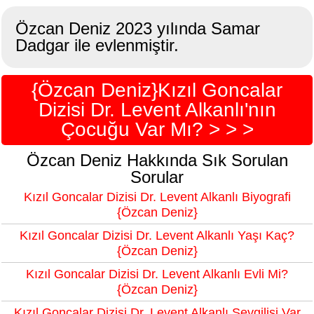
Özcan Deniz 2023 yılında Samar
Dadgar ile evlenmiştir.
{Özcan Deniz}Kızıl Goncalar
Dizisi Dr. Levent Alkanlı'nın
Çocuğu Var Mı? > > >
Özcan Deniz Hakkında Sık Sorulan
Sorular
Kızıl Goncalar Dizisi Dr. Levent Alkanlı Biyografi
{Özcan Deniz}
Kızıl Goncalar Dizisi Dr. Levent Alkanlı Yaşı Kaç?
{Özcan Deniz}
Kızıl Goncalar Dizisi Dr. Levent Alkanlı Evli Mi?
{Özcan Deniz}
Kızıl Goncalar Dizisi Dr. Levent Alkanlı Sevgilisi Var