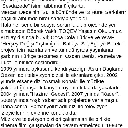
"Sevdazede" isimli albümünü çıkarttı.
Mercan Dede'nin "Su" albümünde ve "3 Hürel Şarkıları"
başlıklı albümde birer şarkıyla yer aldı.
Hala her sene bir sosyal sorumluluk projesinde yer
almaktadır. Böbrek Vakfı, TOÇEV Yaşasın Okulumuz,
Kızılay dışında bu yıl; Coca Cola Türkiye ve WWF
“Herşey Değişir” işbirliği ile Bafa'ya Su, Ege'ye Bereket
projesi için hazırlanan ve tüm dünyada yayınlanan
şarkının Türkçe tercümesini Özcan Deniz, Pamela ve
Fuat ile birlikte seslendirdi.
1999 yılında, öyküsünü kendi yazdığı "Aşkın Dağlarda
Gezer" adlı televizyon dizisi ile ekranlara çıktı. 2002
yılında efsane dizi "Asmalı Konak" ile müzikte
yakaladığı başarılı kariyeri, oyunculukta da yakaladı.
2004 yılında "Haziran Gecesi", 2007 yılında "Kader",
2008 yılında "Aşk Yakar" adlı projelerde yer almıştır.
Daha sonra "Samanyolu" adlı dizi ile televizyon
izleyicilerinin evlerine konuk oldu.
Müzik ve televizyon dizileri çalışmaları ile birlikte,
sinema filmi çalışmaları da devam etmektedir. 1994'te