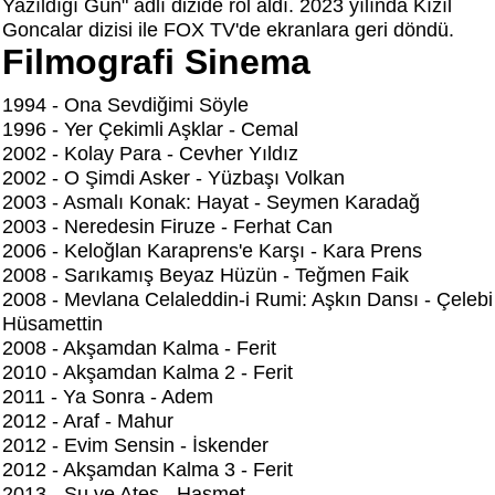
Yazıldığı Gün" adlı dizide rol aldı. 2023 yılında Kızıl
Goncalar dizisi ile FOX TV'de ekranlara geri döndü.
Filmografi Sinema
1994 - Ona Sevdiğimi Söyle
1996 - Yer Çekimli Aşklar - Cemal
2002 - Kolay Para - Cevher Yıldız
2002 - O Şimdi Asker - Yüzbaşı Volkan
2003 - Asmalı Konak: Hayat - Seymen Karadağ
2003 - Neredesin Firuze - Ferhat Can
2006 - Keloğlan Karaprens'e Karşı - Kara Prens
2008 - Sarıkamış Beyaz Hüzün - Teğmen Faik
2008 - Mevlana Celaleddin-i Rumi: Aşkın Dansı - Çelebi
Hüsamettin
2008 - Akşamdan Kalma - Ferit
2010 - Akşamdan Kalma 2 - Ferit
2011 - Ya Sonra - Adem
2012 - Araf - Mahur
2012 - Evim Sensin - İskender
2012 - Akşamdan Kalma 3 - Ferit
2013 - Su ve Ateş - Haşmet