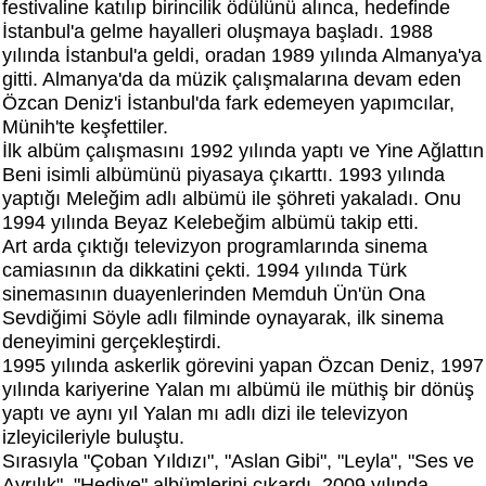
festivaline katılıp birincilik ödülünü alınca, hedefinde
İstanbul'a gelme hayalleri oluşmaya başladı. 1988
yılında İstanbul'a geldi, oradan 1989 yılında Almanya'ya
gitti. Almanya'da da müzik çalışmalarına devam eden
Özcan Deniz'i İstanbul'da fark edemeyen yapımcılar,
Münih'te keşfettiler.
İlk albüm çalışmasını 1992 yılında yaptı ve Yine Ağlattın
Beni isimli albümünü piyasaya çıkarttı. 1993 yılında
yaptığı Meleğim adlı albümü ile şöhreti yakaladı. Onu
1994 yılında Beyaz Kelebeğim albümü takip etti.
Art arda çıktığı televizyon programlarında sinema
camiasının da dikkatini çekti. 1994 yılında Türk
sinemasının duayenlerinden Memduh Ün'ün Ona
Sevdiğimi Söyle adlı filminde oynayarak, ilk sinema
deneyimini gerçekleştirdi.
1995 yılında askerlik görevini yapan Özcan Deniz, 1997
yılında kariyerine Yalan mı albümü ile müthiş bir dönüş
yaptı ve aynı yıl Yalan mı adlı dizi ile televizyon
izleyicileriyle buluştu.
Sırasıyla "Çoban Yıldızı", "Aslan Gibi", "Leyla", "Ses ve
Ayrılık", "Hediye" albümlerini çıkardı, 2009 yılında