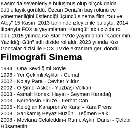
Kasım'da sevenleriyle buluşmuş olup birçok dalda
ödüle layık görüldü. Özcan Deniz'in baş rolünü ve
yönetmenliğini üstlendiği üçüncü sinema filmi "Su ve
Ateş" 15 Kasım 2013 tarihinde izleyici ile buluştu. 2014
itibarıyla FOX'ta yayımlanan "Karagül" adlı dizide rol
aldı. 2015 yılında ise Star TV'de yayımlanan "Kaderimin
Yazıldığı Gün" adlı dizide rol aldı. 2023 yılında Kızıl
Goncalar dizisi ile FOX TV'de ekranlara geri döndü.
Filmografi Sinema
1994 - Ona Sevdiğimi Söyle
1996 - Yer Çekimli Aşklar - Cemal
2002 - Kolay Para - Cevher Yıldız
2002 - O Şimdi Asker - Yüzbaşı Volkan
2003 - Asmalı Konak: Hayat - Seymen Karadağ
2003 - Neredesin Firuze - Ferhat Can
2006 - Keloğlan Karaprens'e Karşı - Kara Prens
2008 - Sarıkamış Beyaz Hüzün - Teğmen Faik
2008 - Mevlana Celaleddin-i Rumi: Aşkın Dansı - Çelebi
Hüsamettin