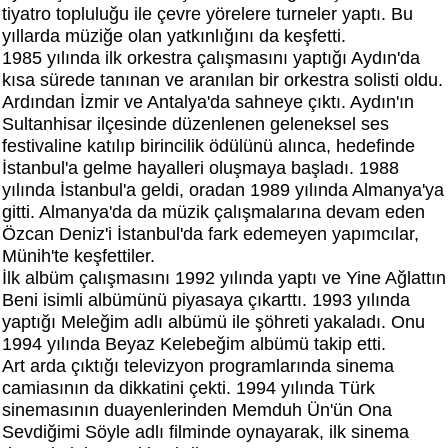
tiyatro topluluğu ile çevre yörelere turneler yaptı. Bu
yıllarda müziğe olan yatkınlığını da keşfetti.
1985 yılında ilk orkestra çalışmasını yaptığı Aydın'da
kısa sürede tanınan ve aranılan bir orkestra solisti oldu.
Ardından İzmir ve Antalya'da sahneye çıktı. Aydın'ın
Sultanhisar ilçesinde düzenlenen geleneksel ses
festivaline katılıp birincilik ödülünü alınca, hedefinde
İstanbul'a gelme hayalleri oluşmaya başladı. 1988
yılında İstanbul'a geldi, oradan 1989 yılında Almanya'ya
gitti. Almanya'da da müzik çalışmalarına devam eden
Özcan Deniz'i İstanbul'da fark edemeyen yapımcılar,
Münih'te keşfettiler.
İlk albüm çalışmasını 1992 yılında yaptı ve Yine Ağlattın
Beni isimli albümünü piyasaya çıkarttı. 1993 yılında
yaptığı Meleğim adlı albümü ile şöhreti yakaladı. Onu
1994 yılında Beyaz Kelebeğim albümü takip etti.
Art arda çıktığı televizyon programlarında sinema
camiasının da dikkatini çekti. 1994 yılında Türk
sinemasının duayenlerinden Memduh Ün'ün Ona
Sevdiğimi Söyle adlı filminde oynayarak, ilk sinema