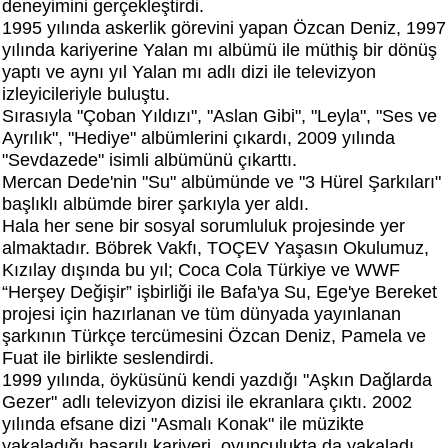
deneyimini gerçekleştirdi.
1995 yılında askerlik görevini yapan Özcan Deniz, 1997
yılında kariyerine Yalan mı albümü ile müthiş bir dönüş
yaptı ve aynı yıl Yalan mı adlı dizi ile televizyon
izleyicileriyle buluştu.
Sırasıyla "Çoban Yıldızı", "Aslan Gibi", "Leyla", "Ses ve
Ayrılık", "Hediye" albümlerini çıkardı, 2009 yılında
"Sevdazede" isimli albümünü çıkarttı.
Mercan Dede'nin "Su" albümünde ve "3 Hürel Şarkıları"
başlıklı albümde birer şarkıyla yer aldı.
Hala her sene bir sosyal sorumluluk projesinde yer
almaktadır. Böbrek Vakfı, TOÇEV Yaşasın Okulumuz,
Kızılay dışında bu yıl; Coca Cola Türkiye ve WWF
“Herşey Değişir” işbirliği ile Bafa'ya Su, Ege'ye Bereket
projesi için hazırlanan ve tüm dünyada yayınlanan
şarkının Türkçe tercümesini Özcan Deniz, Pamela ve
Fuat ile birlikte seslendirdi.
1999 yılında, öyküsünü kendi yazdığı "Aşkın Dağlarda
Gezer" adlı televizyon dizisi ile ekranlara çıktı. 2002
yılında efsane dizi "Asmalı Konak" ile müzikte
yakaladığı başarılı kariyeri, oyunculukta da yakaladı.