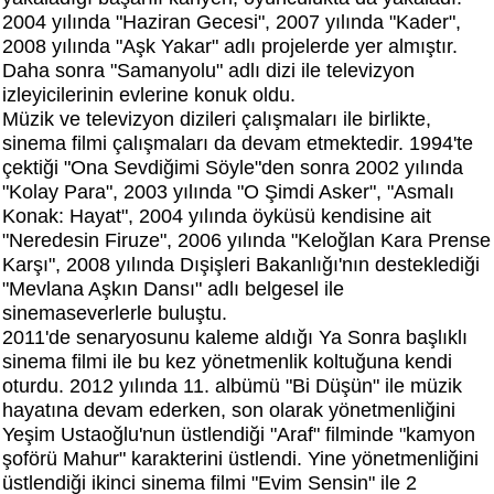
2004 yılında "Haziran Gecesi", 2007 yılında "Kader",
2008 yılında "Aşk Yakar" adlı projelerde yer almıştır.
Daha sonra "Samanyolu" adlı dizi ile televizyon
izleyicilerinin evlerine konuk oldu.
Müzik ve televizyon dizileri çalışmaları ile birlikte,
sinema filmi çalışmaları da devam etmektedir. 1994'te
çektiği "Ona Sevdiğimi Söyle"den sonra 2002 yılında
"Kolay Para", 2003 yılında "O Şimdi Asker", "Asmalı
Konak: Hayat", 2004 yılında öyküsü kendisine ait
"Neredesin Firuze", 2006 yılında "Keloğlan Kara Prense
Karşı", 2008 yılında Dışişleri Bakanlığı'nın desteklediği
"Mevlana Aşkın Dansı" adlı belgesel ile
sinemaseverlerle buluştu.
2011'de senaryosunu kaleme aldığı Ya Sonra başlıklı
sinema filmi ile bu kez yönetmenlik koltuğuna kendi
oturdu. 2012 yılında 11. albümü "Bi Düşün" ile müzik
hayatına devam ederken, son olarak yönetmenliğini
Yeşim Ustaoğlu'nun üstlendiği "Araf" filminde "kamyon
şoförü Mahur" karakterini üstlendi. Yine yönetmenliğini
üstlendiği ikinci sinema filmi "Evim Sensin" ile 2