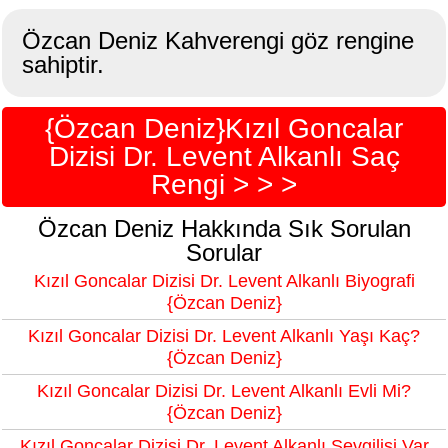
Özcan Deniz Kahverengi göz rengine
sahiptir.
{Özcan Deniz}Kızıl Goncalar
Dizisi Dr. Levent Alkanlı Saç
Rengi > > >
Özcan Deniz Hakkında Sık Sorulan
Sorular
Kızıl Goncalar Dizisi Dr. Levent Alkanlı Biyografi
{Özcan Deniz}
Kızıl Goncalar Dizisi Dr. Levent Alkanlı Yaşı Kaç?
{Özcan Deniz}
Kızıl Goncalar Dizisi Dr. Levent Alkanlı Evli Mi?
{Özcan Deniz}
Kızıl Goncalar Dizisi Dr. Levent Alkanlı Sevgilisi Var