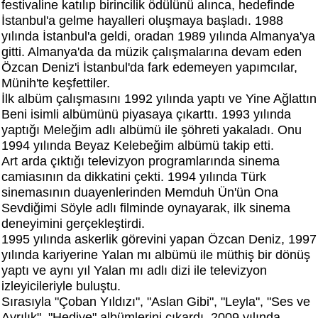
festivaline katılıp birincilik ödülünü alınca, hedefinde
İstanbul'a gelme hayalleri oluşmaya başladı. 1988
yılında İstanbul'a geldi, oradan 1989 yılında Almanya'ya
gitti. Almanya'da da müzik çalışmalarına devam eden
Özcan Deniz'i İstanbul'da fark edemeyen yapımcılar,
Münih'te keşfettiler.
İlk albüm çalışmasını 1992 yılında yaptı ve Yine Ağlattın
Beni isimli albümünü piyasaya çıkarttı. 1993 yılında
yaptığı Meleğim adlı albümü ile şöhreti yakaladı. Onu
1994 yılında Beyaz Kelebeğim albümü takip etti.
Art arda çıktığı televizyon programlarında sinema
camiasının da dikkatini çekti. 1994 yılında Türk
sinemasının duayenlerinden Memduh Ün'ün Ona
Sevdiğimi Söyle adlı filminde oynayarak, ilk sinema
deneyimini gerçekleştirdi.
1995 yılında askerlik görevini yapan Özcan Deniz, 1997
yılında kariyerine Yalan mı albümü ile müthiş bir dönüş
yaptı ve aynı yıl Yalan mı adlı dizi ile televizyon
izleyicileriyle buluştu.
Sırasıyla "Çoban Yıldızı", "Aslan Gibi", "Leyla", "Ses ve
Ayrılık", "Hediye" albümlerini çıkardı, 2009 yılında