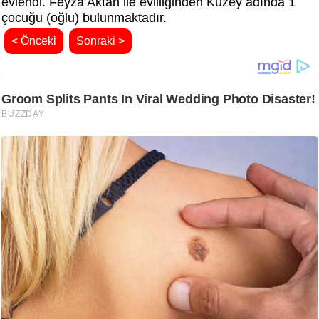
evlendi. Feyza Aktan ile evliliğinden Kuzey adında 1
çocuğu (oğlu) bulunmaktadır.
< Önceki
Sonraki >