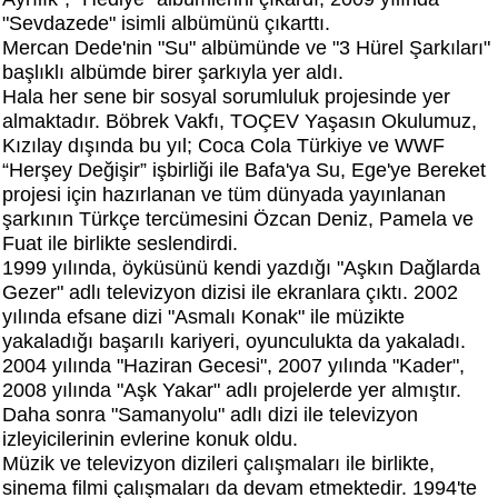
"Sevdazede" isimli albümünü çıkarttı.
Mercan Dede'nin "Su" albümünde ve "3 Hürel Şarkıları"
başlıklı albümde birer şarkıyla yer aldı.
Hala her sene bir sosyal sorumluluk projesinde yer
almaktadır. Böbrek Vakfı, TOÇEV Yaşasın Okulumuz,
Kızılay dışında bu yıl; Coca Cola Türkiye ve WWF
“Herşey Değişir” işbirliği ile Bafa'ya Su, Ege'ye Bereket
projesi için hazırlanan ve tüm dünyada yayınlanan
şarkının Türkçe tercümesini Özcan Deniz, Pamela ve
Fuat ile birlikte seslendirdi.
1999 yılında, öyküsünü kendi yazdığı "Aşkın Dağlarda
Gezer" adlı televizyon dizisi ile ekranlara çıktı. 2002
yılında efsane dizi "Asmalı Konak" ile müzikte
yakaladığı başarılı kariyeri, oyunculukta da yakaladı.
2004 yılında "Haziran Gecesi", 2007 yılında "Kader",
2008 yılında "Aşk Yakar" adlı projelerde yer almıştır.
Daha sonra "Samanyolu" adlı dizi ile televizyon
izleyicilerinin evlerine konuk oldu.
Müzik ve televizyon dizileri çalışmaları ile birlikte,
sinema filmi çalışmaları da devam etmektedir. 1994'te