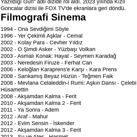
Yazıldığı Gün" adlı dizide rol aldı. 2023 yılında Kızıl
Goncalar dizisi ile FOX TV'de ekranlara geri döndü.
Filmografi Sinema
1994 - Ona Sevdiğimi Söyle
1996 - Yer Çekimli Aşklar - Cemal
2002 - Kolay Para - Cevher Yıldız
2002 - O Şimdi Asker - Yüzbaşı Volkan
2003 - Asmalı Konak: Hayat - Seymen Karadağ
2003 - Neredesin Firuze - Ferhat Can
2006 - Keloğlan Karaprens'e Karşı - Kara Prens
2008 - Sarıkamış Beyaz Hüzün - Teğmen Faik
2008 - Mevlana Celaleddin-i Rumi: Aşkın Dansı - Çelebi
Hüsamettin
2008 - Akşamdan Kalma - Ferit
2010 - Akşamdan Kalma 2 - Ferit
2011 - Ya Sonra - Adem
2012 - Araf - Mahur
2012 - Evim Sensin - İskender
2012 - Akşamdan Kalma 3 - Ferit
2013 - Su ve Ateş - Haşmet