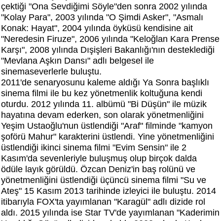
çektiği "Ona Sevdiğimi Söyle"den sonra 2002 yılında
"Kolay Para", 2003 yılında "O Şimdi Asker", "Asmalı
Konak: Hayat", 2004 yılında öyküsü kendisine ait
"Neredesin Firuze", 2006 yılında "Keloğlan Kara Prense
Karşı", 2008 yılında Dışişleri Bakanlığı'nın desteklediği
"Mevlana Aşkın Dansı" adlı belgesel ile
sinemaseverlerle buluştu.
2011'de senaryosunu kaleme aldığı Ya Sonra başlıklı
sinema filmi ile bu kez yönetmenlik koltuğuna kendi
oturdu. 2012 yılında 11. albümü "Bi Düşün" ile müzik
hayatına devam ederken, son olarak yönetmenliğini
Yeşim Ustaoğlu'nun üstlendiği "Araf" filminde "kamyon
şoförü Mahur" karakterini üstlendi. Yine yönetmenliğini
üstlendiği ikinci sinema filmi "Evim Sensin" ile 2
Kasım'da sevenleriyle buluşmuş olup birçok dalda
ödüle layık görüldü. Özcan Deniz'in baş rolünü ve
yönetmenliğini üstlendiği üçüncü sinema filmi "Su ve
Ateş" 15 Kasım 2013 tarihinde izleyici ile buluştu. 2014
itibarıyla FOX'ta yayımlanan "Karagül" adlı dizide rol
aldı. 2015 yılında ise Star TV'de yayımlanan "Kaderimin