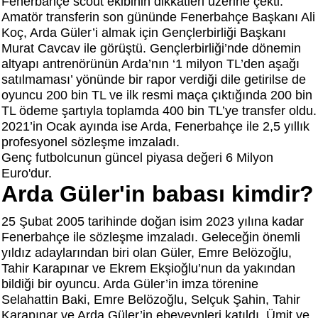
Fenerbahçe scout ekibinin dikkatleri üzerine çekti.
Amatör transferin son gününde Fenerbahçe Başkanı Ali
Koç, Arda Güler’i almak için Gençlerbirliği Başkanı
Murat Cavcav ile görüştü. Gençlerbirliği’nde dönemin
altyapı antrenörünün Arda’nın ‘1 milyon TL’den aşağı
satılmaması’ yönünde bir rapor verdiği dile getirilse de
oyuncu 200 bin TL ve ilk resmi maça çıktığında 200 bin
TL ödeme şartıyla toplamda 400 bin TL’ye transfer oldu.
2021’in Ocak ayında ise Arda, Fenerbahçe ile 2,5 yıllık
profesyonel sözleşme imzaladı.
Genç futbolcunun güncel piyasa değeri 6 Milyon
Euro'dur.
Arda Güler'in babası kimdir?
25 Şubat 2005 tarihinde doğan isim 2023 yılına kadar
Fenerbahçe ile sözleşme imzaladı. Geleceğin önemli
yıldız adaylarından biri olan Güler, Emre Belözoğlu,
Tahir Karapınar ve Ekrem Ekşioğlu’nun da yakından
bildiği bir oyuncu. Arda Güler’in imza törenine
Selahattin Baki, Emre Belözoğlu, Selçuk Şahin, Tahir
Karapınar ve Arda Güler’in ebeveynleri katıldı. Ümit ve