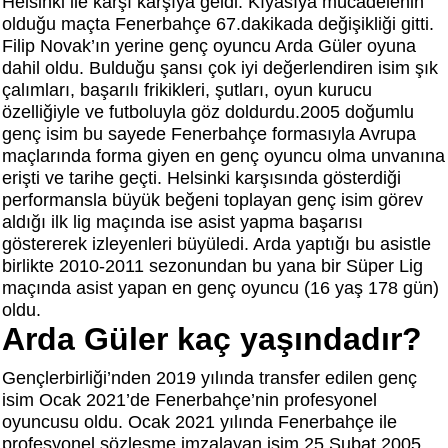
Helsinki ile karşı karşıya geldi. Kıyasıya mücadelenin
olduğu maçta Fenerbahçe 67.dakikada değişikliği gitti.
Filip Novak’ın yerine genç oyuncu Arda Güler oyuna
dahil oldu. Bulduğu şansı çok iyi değerlendiren isim şık
çalımları, başarılı frikikleri, şutları, oyun kurucu
özelliğiyle ve futboluyla göz doldurdu.2005 doğumlu
genç isim bu sayede Fenerbahçe formasıyla Avrupa
maçlarında forma giyen en genç oyuncu olma unvanına
erişti ve tarihe geçti. Helsinki karşısında gösterdiği
performansla büyük beğeni toplayan genç isim görev
aldığı ilk lig maçında ise asist yapma başarısı
göstererek izleyenleri büyüledi. Arda yaptığı bu asistle
birlikte 2010-2011 sezonundan bu yana bir Süper Lig
maçında asist yapan en genç oyuncu (16 yaş 178 gün)
oldu.
Arda Güler kaç yaşındadır?
Gençlerbirliği’nden 2019 yılında transfer edilen genç
isim Ocak 2021’de Fenerbahçe’nin profesyonel
oyuncusu oldu. Ocak 2021 yılında Fenerbahçe ile
profesyonel sözleşme imzalayan isim 25 Şubat 2005