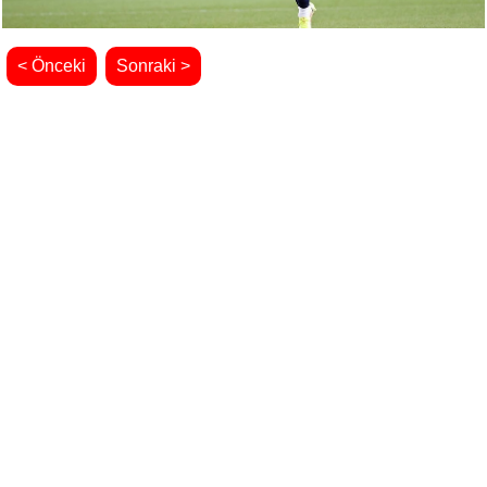
< Önceki
Sonraki >