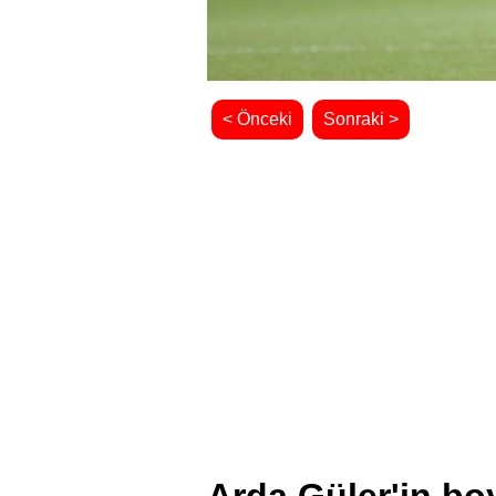
< Önceki
Sonraki >
Arda Güler'in bo