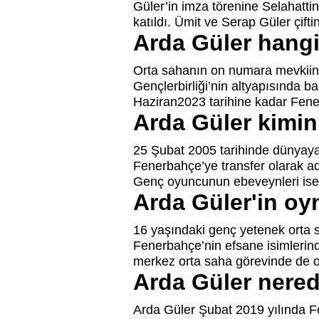
Güler’in imza törenine Selahatti
katıldı. Ümit ve Serap Güler çift
Arda Güler hang
Orta sahanın on numara mevkiin
Gençlerbirliği’nin altyapısında 
Haziran2023 tarihine kadar Fen
Arda Güler kimi
25 Şubat 2005 tarihinde dünyay
Fenerbahçe’ye transfer olarak ad
Genç oyuncunun ebeveynleri ise Ü
Arda Güler'in oy
16 yaşındaki genç yetenek orta 
Fenerbahçe’nin efsane isimlerin
merkez orta saha görevinde de 
Arda Güler nered
Arda Güler Şubat 2019 yılında Fe