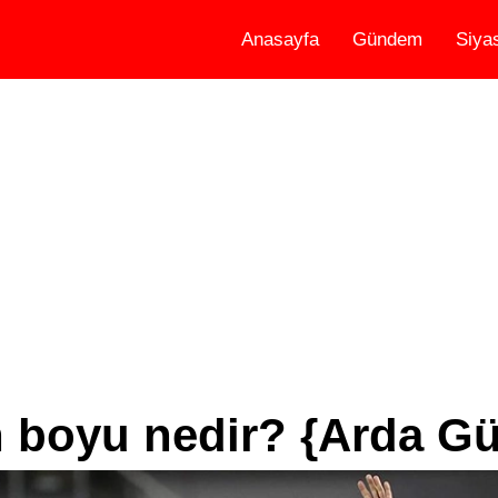
Anasayfa
Gündem
Siya
n boyu nedir? {Arda Gü