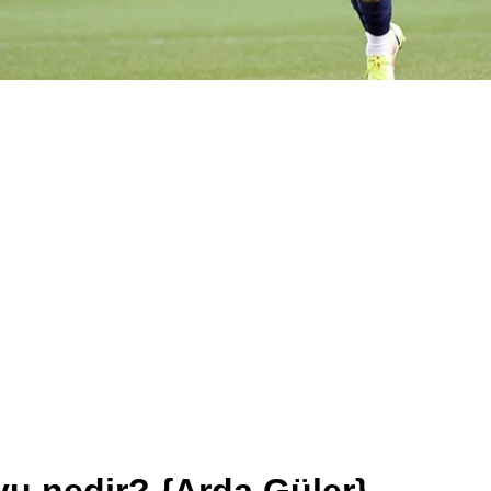
yu nedir? {Arda Güler}