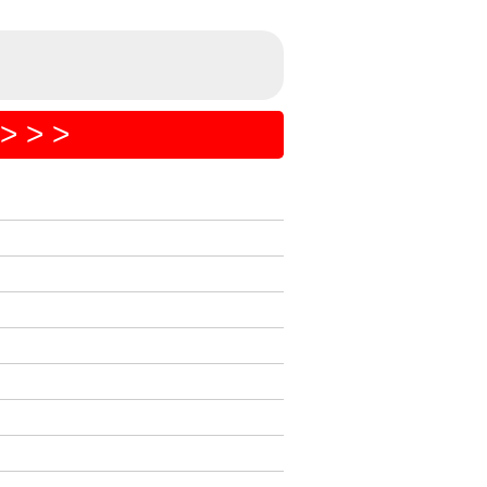
> > >