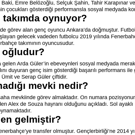
n Baki, Emre Belözoğlu, Selçuk Şahin, Tahir Karapınar ve
inin çocukları gösterdiği performansla sosyal medyada kon
i takımda oynuyor?
de görev alan genç oyuncu Ankara’da doğmuştur. Futbol
başlayan gelecek vadeden futbolcu 2019 yılında Fenerbahç
erbahçe takımının oyuncusudur.
n oğludur?
a gelen Arda Güler’in ebeveynleri sosyal medyada mera
ını duyuran genç isim gösterdiği başarılı performans il
mit ve Serap Güler çiftidir.
nadığı mevki nedir?
saha mevkiinde görev almaktadır. On numara pozisyonun
den Alex de Souza hayranı olduğunu açıkladı. Sol ayaklı
oynamaktadır.
en gelmiştir?
nerbahçe’ye transfer olmuştur. Gençlerbirliği’ne 2014 yıl