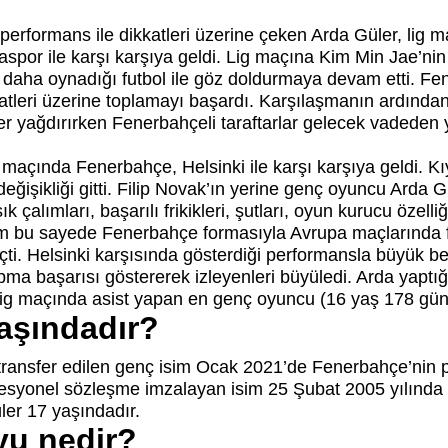
 performans ile dikkatleri üzerine çeken Arda Güler, lig 
spor ile karşı karşıya geldi. Lig maçına Kim Min Jae’nin 
z daha oynadığı futbol ile göz doldurmaya devam etti. Fe
katleri üzerine toplamayı başardı. Karşılaşmanın ardında
 yağdırırken Fenerbahçeli taraftarlar gelecek vadeden y
r maçında Fenerbahçe, Helsinki ile karşı karşıya geldi. 
işikliği gitti. Filip Novak’ın yerine genç oyuncu Arda G
k çalımları, başarılı frikikleri, şutları, oyun kurucu özelli
m bu sayede Fenerbahçe formasıyla Avrupa maçlarında 
eçti. Helsinki karşısında gösterdiği performansla büyük 
apma başarısı göstererek izleyenleri büyüledi. Arda yaptığ
ig maçında asist yapan en genç oyuncu (16 yaş 178 gün
aşındadır?
a transfer edilen genç isim Ocak 2021’de Fenerbahçe’nin
fesyonel sözleşme imzalayan isim 25 Şubat 2005 yılında
ler 17 yaşındadır.
yu nedir?