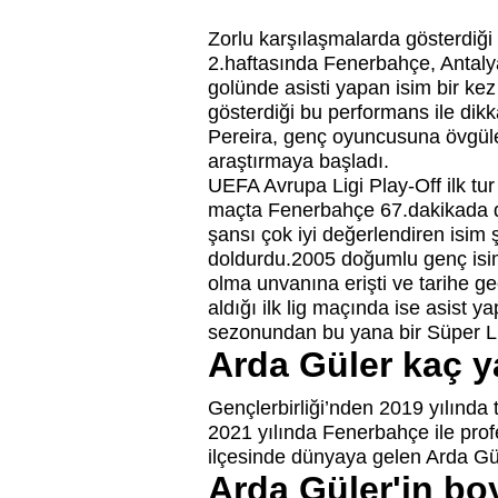
Zorlu karşılaşmalarda gösterdiği
2.haftasında Fenerbahçe, Antalya
golünde asisti yapan isim bir ke
gösterdiği bu performans ile dik
Pereira, genç oyuncusuna övgüler
araştırmaya başladı.
UEFA Avrupa Ligi Play-Off ilk tu
maçta Fenerbahçe 67.dakikada değ
şansı çok iyi değerlendiren isim şı
doldurdu.2005 doğumlu genç isi
olma unvanına erişti ve tarihe g
aldığı ilk lig maçında ise asist y
sezonundan bu yana bir Süper L
Arda Güler kaç y
Gençlerbirliği’nden 2019 yılınd
2021 yılında Fenerbahçe ile pro
ilçesinde dünyaya gelen Arda Gü
Arda Güler'in bo