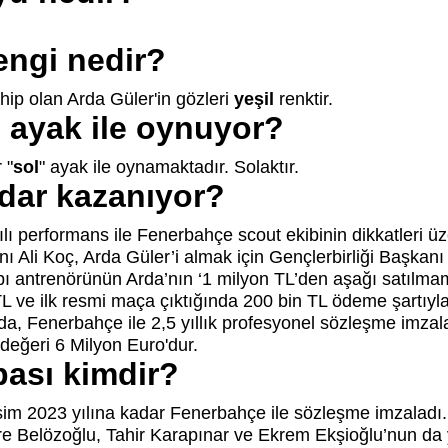
engi nedir?
p olan Arda Güler'in gözleri
yeşil
renktir.
 ayak ile oynuyor?
 "
sol
" ayak ile oynamaktadır. Solaktır.
dar kazanıyor?
ılı performans ile Fenerbahçe scout ekibinin dikkatleri üz
Ali Koç, Arda Güler’i almak için Gençlerbirliği Başkanı
pı antrenörünün Arda’nın ‘1 milyon TL’den aşağı satılmam
 TL ve ilk resmi maça çıktığında 200 bin TL ödeme şartıyl
da, Fenerbahçe ile 2,5 yıllık profesyonel sözleşme imzal
değeri 6 Milyon Euro'dur.
bası kimdir?
sim 2023 yılına kadar Fenerbahçe ile sözleşme imzaladı.
re Belözoğlu, Tahir Karapınar ve Ekrem Ekşioğlu’nun da 