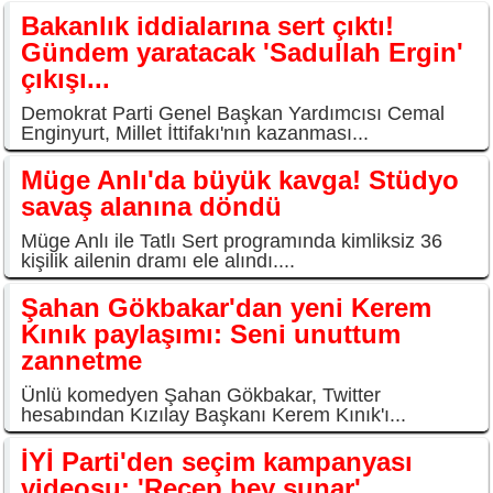
Bakanlık iddialarına sert çıktı!
Gündem yaratacak 'Sadullah Ergin'
çıkışı...
Demokrat Parti Genel Başkan Yardımcısı Cemal
Enginyurt, Millet İttifakı'nın kazanması...
Müge Anlı'da büyük kavga! Stüdyo
savaş alanına döndü
Müge Anlı ile Tatlı Sert programında kimliksiz 36
kişilik ailenin dramı ele alındı....
Şahan Gökbakar'dan yeni Kerem
Kınık paylaşımı: Seni unuttum
zannetme
Ünlü komedyen Şahan Gökbakar, Twitter
hesabından Kızılay Başkanı Kerem Kınık'ı...
İYİ Parti'den seçim kampanyası
videosu: 'Recep bey sunar'