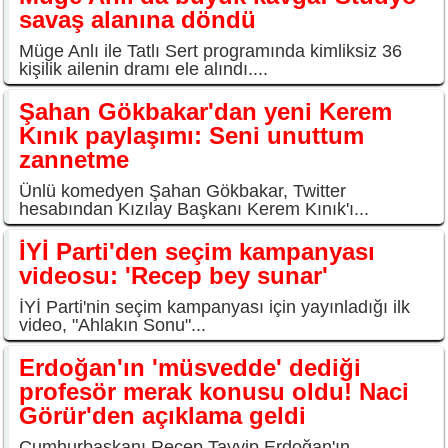
savaş alanına döndü
Müge Anlı ile Tatlı Sert programında kimliksiz 36
kişilik ailenin dramı ele alındı....
Şahan Gökbakar'dan yeni Kerem
Kınık paylaşımı: Seni unuttum
zannetme
Ünlü komedyen Şahan Gökbakar, Twitter
hesabından Kızılay Başkanı Kerem Kınık'ı...
İYİ Parti'den seçim kampanyası
videosu: 'Recep bey sunar'
İYİ Parti'nin seçim kampanyası için yayınladığı ilk
video, "Ahlakın Sonu"...
Erdoğan'ın 'müsvedde' dediği
profesör merak konusu oldu! Naci
Görür'den açıklama geldi
Cumhurbaşkanı Recep Tayyip Erdoğan'ın