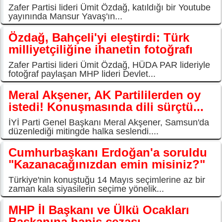
Zafer Partisi lideri Ümit Özdağ, katıldığı bir Youtube
yayınında Mansur Yavaş'ın...
Özdağ, Bahçeli'yi eleştirdi: Türk
milliyetçiliğine ihanetin fotoğrafı
Zafer Partisi lideri Ümit Özdağ, HÜDA PAR lideriyle
fotoğraf paylaşan MHP lideri Devlet...
Meral Akşener, AK Partililerden oy
istedi! Konuşmasında dili sürçtü...
İYİ Parti Genel Başkanı Meral Akşener, Samsun'da
düzenlediği mitingde halka seslendi....
Cumhurbaşkanı Erdoğan'a soruldu
"Kazanacağınızdan emin misiniz?"
Türkiye'nin konuştuğu 14 Mayıs seçimlerine az bir
zaman kala siyasilerin seçime yönelik...
MHP İl Başkanı ve Ülkü Ocakları
Başkanına hapis cezası