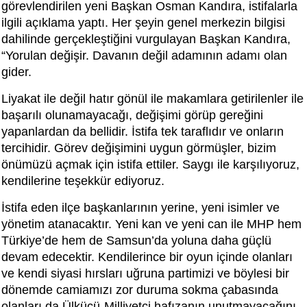
görevlendirilen yeni Başkan Osman Kandıra, istifalarla
ilgili açıklama yaptı. Her şeyin genel merkezin bilgisi
dahilinde gerçekleştiğini vurgulayan Başkan Kandıra,
“Yorulan değişir. Davanın değil adamının adamı olan
gider.
Liyakat ile değil hatır gönül ile makamlara getirilenler ile
başarılı olunamayacağı, değişimi görüp gereğini
yapanlardan da bellidir. İstifa tek taraflıdır ve onların
tercihidir. Görev değişimini uygun görmüşler, bizim
önümüzü açmak için istifa ettiler. Saygı ile karşılıyoruz,
kendilerine teşekkür ediyoruz.
İstifa eden ilçe başkanlarının yerine, yeni isimler ve
yönetim atanacaktır. Yeni kan ve yeni can ile MHP hem
Türkiye’de hem de Samsun’da yoluna daha güçlü
devam edecektir. Kendilerince bir oyun içinde olanları
ve kendi siyasi hırsları uğruna partimizi ve böylesi bir
dönemde camiamızı zor duruma sokma çabasında
olanları da Ülkücü-Milliyetçi hafızanın unutmayacağını