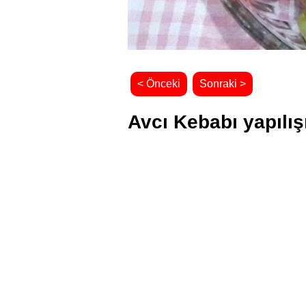
< Önceki
Sonraki >
Avcı Kebabı yapılış