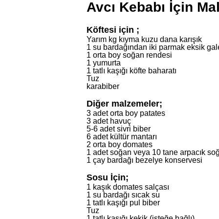
Avcı Kebabı İçin Ma
Köftesi için ;
Yarım kg kıyma kuzu dana karışık
1 su bardağından iki parmak eksik gal
1 orta boy soğan rendesi
1 yumurta
1 tatlı kaşığı köfte baharatı
Tuz
karabiber
Diğer malzemeler;
3 adet orta boy patates
3 adet havuç
5-6 adet sivri biber
6 adet kültür mantarı
2 orta boy domates
1 adet soğan veya 10 tane arpacık so
1 çay bardağı bezelye konservesi
Sosu İçin;
1 kaşık domates salçası
1 su bardağı sıcak su
1 tatlı kaşığı pul biber
Tuz
1 tatlı kaşığı kekik (isteğe bağlı)