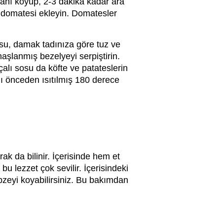
ğanı koyup, 2-3 dakika kadar ara
z domatesi ekleyin. Domatesler
 su, damak tadınıza göre tuz ve
 haşlanmış bezelyeyi serpiştirin.
alı sosu da köfte ve patateslerin
nı önceden ısıtılmış 180 derece
rak da bilinir. İçerisinde hem et
u lezzet çok sevilir. İçerisindeki
sebzeyi koyabilirsiniz. Bu bakımdan