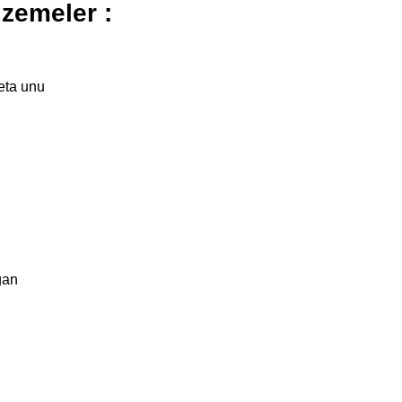
lzemeler :
eta unu
ğan