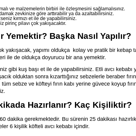
malı ve malzemelerin birbiri ile özleşmesini sağlamalısınız.
mak zevkinize göre arttırabilir ya da azaltabilirsiniz.
eniz kırmızı et ile de yapabilirsiniz.
z pirinç pilavı çok yakışacaktır.
r Yemektir? Başka Nasıl Yapılır?
ok yakışacak, yapımı oldukça kolay ve pratik bir kebap ta
eleri ile de oldukça doyurucu bir ana yemektir.
niz gibi kuş başı et ile de yapabilirsiniz. Etli avcı kebabı
şacık olduktan sonra kızarttığınız sebzelerle beraber fır
z tüm sebze ve köfteyi fırın kabı yerine güvece koyup fır
iz.
ikada Hazırlanır? Kaç Kişiliktir?
 60 dakika gerekmektedir. Bu sürenin 25 dakikası hazırlık
 6 kişilik köfteli avcı kebabı içindir.