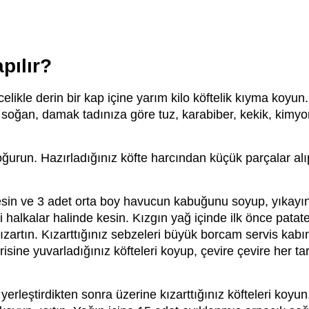
pılır?
ncelikle derin bir kap içine yarım kilo köftelik kıyma koy
ş soğan, damak tadınıza göre tuz, karabiber, kekik, kimy
yoğurun. Hazırladığınız köfte harcından küçük parçalar alıp
sin ve 3 adet orta boy havucun kabuğunu soyup, yıkayın
i halkalar halinde kesin. Kızgın yağ içinde ilk önce patate
 kızartın. Kızarttığınız sebzeleri büyük borcam servis ka
erisine yuvarladığınız köfteleri koyup, çevire çevire her t
a yerleştirdikten sonra üzerine kızarttığınız köfteleri koy