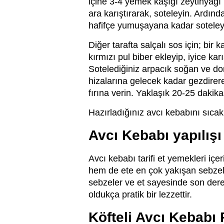
içine 3-4 yemek kaşığı zeytinyağı 
ara karıştırarak, soteleyin. Ardın
hafifçe yumuşayana kadar soteley
Diğer tarafta salçalı sos için; bi
kırmızı pul biber ekleyip, iyice kar
Sotelediğiniz arpacık soğan ve dom
hizalarına gelecek kadar gezdirere
fırına verin. Yaklaşık 20-25 dakika
Hazırladığınız avcı kebabını sıcak 
Avcı Kebabı yapılışı
Avcı kebabı tarifi et yemekleri içer
hem de ete en çok yakışan sebzeler
sebzeler ve et sayesinde son derece
oldukça pratik bir lezzettir.
Köfteli Avcı Kebabı 