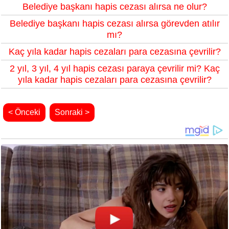
Belediye başkanı hapis cezası alırsa ne olur?
Belediye başkanı hapis cezası alırsa görevden atılır
mı?
Kaç yıla kadar hapis cezaları para cezasına çevrilir?
2 yıl, 3 yıl, 4 yıl hapis cezası paraya çevrilir mi? Kaç
yıla kadar hapis cezaları para cezasına çevrilir?
< Önceki
Sonraki >