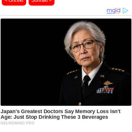
< Önceki
Sonraki >