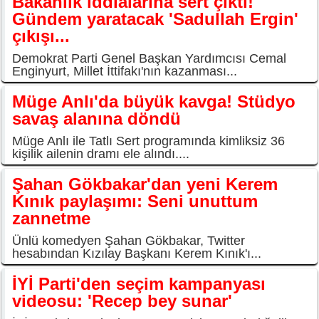
Bakanlık iddialarına sert çıktı!
Gündem yaratacak 'Sadullah Ergin'
çıkışı...
Demokrat Parti Genel Başkan Yardımcısı Cemal
Enginyurt, Millet İttifakı'nın kazanması...
Müge Anlı'da büyük kavga! Stüdyo
savaş alanına döndü
Müge Anlı ile Tatlı Sert programında kimliksiz 36
kişilik ailenin dramı ele alındı....
Şahan Gökbakar'dan yeni Kerem
Kınık paylaşımı: Seni unuttum
zannetme
Ünlü komedyen Şahan Gökbakar, Twitter
hesabından Kızılay Başkanı Kerem Kınık'ı...
İYİ Parti'den seçim kampanyası
videosu: 'Recep bey sunar'