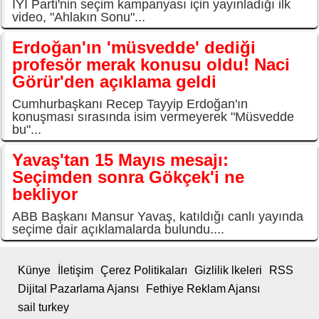
İYİ Parti'nin seçim kampanyası için yayınladığı ilk
video, "Ahlakın Sonu"...
Erdoğan'ın 'müsvedde' dediği
profesör merak konusu oldu! Naci
Görür'den açıklama geldi
Cumhurbaşkanı Recep Tayyip Erdoğan'ın
konuşması sırasında isim vermeyerek "Müsvedde
bu"...
Yavaş'tan 15 Mayıs mesajı:
Seçimden sonra Gökçek'i ne
bekliyor
ABB Başkanı Mansur Yavaş, katıldığı canlı yayında
seçime dair açıklamalarda bulundu....
Künye
İletişim
Çerez Politikaları
Gizlilik lkeleri
RSS
Dijital Pazarlama Ajansı
Fethiye Reklam Ajansı
sail turkey