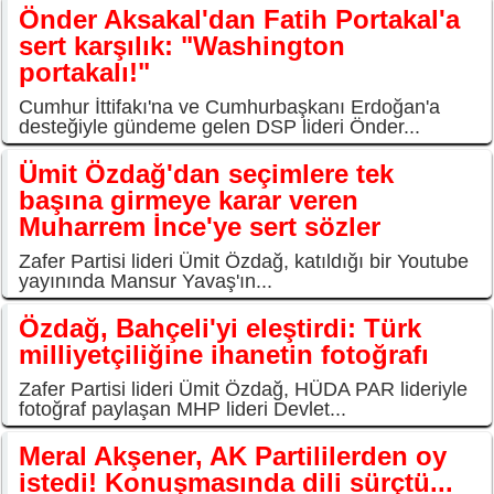
Önder Aksakal'dan Fatih Portakal'a
sert karşılık: "Washington
portakalı!"
Cumhur İttifakı'na ve Cumhurbaşkanı Erdoğan'a
desteğiyle gündeme gelen DSP lideri Önder...
Ümit Özdağ'dan seçimlere tek
başına girmeye karar veren
Muharrem İnce'ye sert sözler
Zafer Partisi lideri Ümit Özdağ, katıldığı bir Youtube
yayınında Mansur Yavaş'ın...
Özdağ, Bahçeli'yi eleştirdi: Türk
milliyetçiliğine ihanetin fotoğrafı
Zafer Partisi lideri Ümit Özdağ, HÜDA PAR lideriyle
fotoğraf paylaşan MHP lideri Devlet...
Meral Akşener, AK Partililerden oy
istedi! Konuşmasında dili sürçtü...