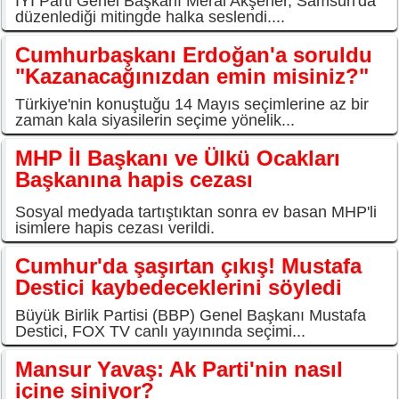
İYİ Parti Genel Başkanı Meral Akşener, Samsun'da
düzenlediği mitingde halka seslendi....
Cumhurbaşkanı Erdoğan'a soruldu
"Kazanacağınızdan emin misiniz?"
Türkiye'nin konuştuğu 14 Mayıs seçimlerine az bir
zaman kala siyasilerin seçime yönelik...
MHP İl Başkanı ve Ülkü Ocakları
Başkanına hapis cezası
Sosyal medyada tartıştıktan sonra ev basan MHP'li
isimlere hapis cezası verildi.
Cumhur'da şaşırtan çıkış! Mustafa
Destici kaybedeceklerini söyledi
Büyük Birlik Partisi (BBP) Genel Başkanı Mustafa
Destici, FOX TV canlı yayınında seçimi...
Mansur Yavaş: Ak Parti'nin nasıl
içine siniyor?