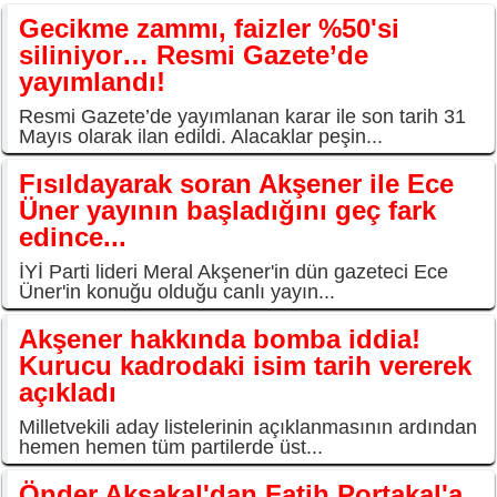
Gecikme zammı, faizler %50'si
siliniyor… Resmi Gazete’de
yayımlandı!
Resmi Gazete’de yayımlanan karar ile son tarih 31
Mayıs olarak ilan edildi. Alacaklar peşin...
Fısıldayarak soran Akşener ile Ece
Üner yayının başladığını geç fark
edince...
İYİ Parti lideri Meral Akşener'in dün gazeteci Ece
Üner'in konuğu olduğu canlı yayın...
Akşener hakkında bomba iddia!
Kurucu kadrodaki isim tarih vererek
açıkladı
Milletvekili aday listelerinin açıklanmasının ardından
hemen hemen tüm partilerde üst...
Önder Aksakal'dan Fatih Portakal'a