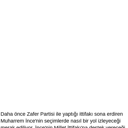
Daha önce Zafer Partisi ile yaptığı ittifakı sona erdiren
Muharrem İnce'nin seçimlerde nasıl bir yol izleyeceği
merak ediliyor. İnce'nin Millet İttifakı'na destek vereceği