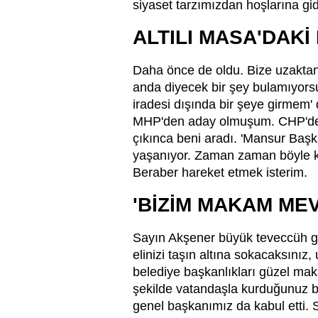
siyaset tarzımızdan hoşlarına gid
ALTILI MASA'DAK
Daha önce de oldu. Bize uzaktan
anda diyecek bir şey bulamıyorsu
iradesi dışında bir şeye girmem
MHP'den aday olmuşum. CHP'den b
çıkınca beni aradı. 'Mansur Başk
yaşanıyor. Zaman zaman böyle kriz
Beraber hareket etmek isterim.
'BİZİM MAKAM MEV
Sayın Akşener büyük teveccüh gö
elinizi taşın altına sokacaksını
belediye başkanlıkları güzel mak
şekilde vatandaşla kurduğunuz b
genel başkanımız da kabul etti. S