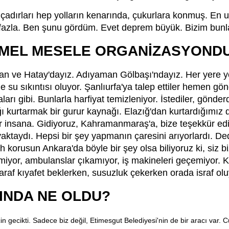
çadırları hep yolların kenarında, çukurlara konmuş. En uf
 fazla. Ben şunu gördüm. Evet deprem büyük. Bizim bun
EMEL MESELE ORGANİZASYONDU
 ve Hatay'dayız. Adıyaman Gölbaşı'ndayız. Her yere yet
de su sıkıntısı oluyor. Şanlıurfa'ya talep ettiler hemen g
ları gibi. Bunlarla harfiyat temizleniyor. İstediler, gönde
ı kurtarmak bir gurur kaynağı. Elazığ'dan kurtardığımı
r insana. Gidiyoruz, Kahramanmaraş'a, bize teşekkür ediyo
ayaktaydı. Hepsi bir şey yapmanın çaresini arıyorlardı. D
h korusun Ankara'da böyle bir şey olsa biliyoruz ki, siz b
emiyor, ambulanslar çıkamıyor, iş makineleri geçemiyor. 
 taraf kıyafet beklerken, susuzluk çekerken orada israf olu
INDA NE OLDU?
 gecikti. Sadece biz değil, Etimesgut Belediyesi'nin de bir aracı var. 