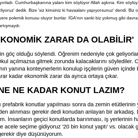
yayınladı. Cumhurbaşkanına yalanı kim söylüyor Allah aşkına. Kim söylüy
liyoruz' dedik. Bize 'siz kimsiniz ki havaalanı yapıyorsunuz' dendi. Biz
yere polemik konusu oluyor bunlar. İGA'nın sanki biz yokmuş gibi davr
artışmaydı.
KONOMİK ZARAR DA OLABİLİR'
n göç olduğu söylendi. Öğrenim nedeniyle çok geliyorla
Okul açılmazsa gitmek zorunda kalacaklarını söylediler. O
nın yanına konteynerlerin konulup işçilerin güven içinde
rar kadar ekonomik zarar da ayrıca ortaya çıkar.
NE NE KADAR KONUT LAZIM?
ı prefabrik konutlar yapılması sonra da zemin etütlerini
iden alınması gerekir dedi konudan anlayan bir arkadaş. 
m. İnsanların geçici konutlarda barınması, iş yerlerini
e acele seçime gidiyoruz '20 bin konut yaptı' vs. olacak 
gerekir diye düşünüyorum.