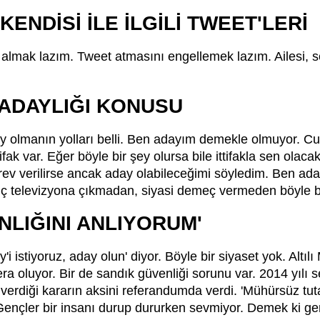
KENDİSİ İLE İLGİLİ TWEET'LERİ
 almak lazım. Tweet atmasını engellemek lazım. Ailesi, s
ADAYLIĞI KONUSU
y olmanın yolları belli. Ben adayım demekle olmuyor. C
ifak var. Eğer böyle bir şey olursa bile ittifakla sen ola
rev verilirse ancak aday olabileceğimi söyledim. Ben ad
 Hiç televizyona çıkmadan, siyasi demeç vermeden böyle b
NLIĞINI ANLIYORUM'
i istiyoruz, aday olun' diyor. Böyle bir siyaset yok. Alt
era oluyor. Bir de sandık güvenliği sorunu var. 2014 yıl
diği kararın aksini referandumda verdi. 'Mühürsüz tutan
Gençler bir insanı durup dururken sevmiyor. Demek ki ge