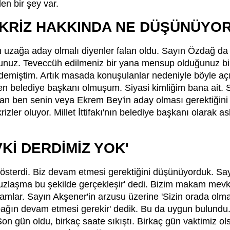
en bir şey var.
İ KRİZ HAKKINDA NE DÜŞÜNÜYO
 uzağa aday olmalı diyenler falan oldu. Sayın Özdağ da
nuz. Teveccüh edilmeniz bir yana mensup olduğunuz bir y
' demiştim. Artık masada konuşulanlar nedeniyle böyle a
elediye başkanı olmuşum. Siyasi kimliğim bana ait. Sa
an ben senin veya Ekrem Bey'in aday olması gerektiğini 
ler oluyor. Millet İttifakı'nın belediye başkanı olarak as
Kİ DERDİMİZ YOK'
sterdi. Biz devam etmesi gerektiğini düşünüyorduk. Say
z, uzlaşma bu şekilde gerçekleşir' dedi. Bizim makam mevk
amlar. Sayın Akşener'in arzusu üzerine 'Sizin orada olma
ağın devam etmesi gerekir' dedik. Bu da uygun bulundu
on gün oldu, birkaç saate sıkıştı. Birkaç gün vaktimiz o