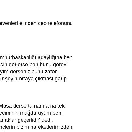
evenleri elinden cep telefonunu
umhurbaşkanlığı adaylığına ben
caksın derlerse ben bunu görev
ayım derseniz bunu zaten
ir şeyin ortaya çıkması garip.
ılı Masa derse tamam ama tek
ı seçiminin mağduruyum ben.
aklar geçerlidir' dedi.
nçlerin bizim hareketlerimizden