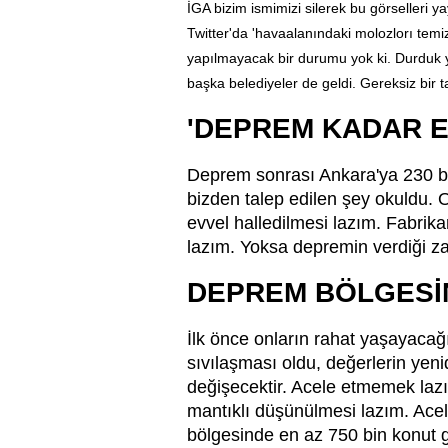
İGA bizim ismimizi silerek bu görselleri 
Twitter'da 'havaalanındaki molozlorı temiz
yapılmayacak bir durumu yok ki. Durduk 
başka belediyeler de geldi. Gereksiz bir t
'DEPREM KADAR E
Deprem sonrası Ankara'ya 230 bi
bizden talep edilen şey okuldu. 
evvel halledilmesi lazım. Fabrika
lazım. Yoksa depremin verdiği za
DEPREM BÖLGESİ
İlk önce onların rahat yaşayacağ
sıvılaşması oldu, değerlerin yen
değişecektir. Acele etmemek lazı
mantıklı düşünülmesi lazım. Acel
bölgesinde en az 750 bin konut 