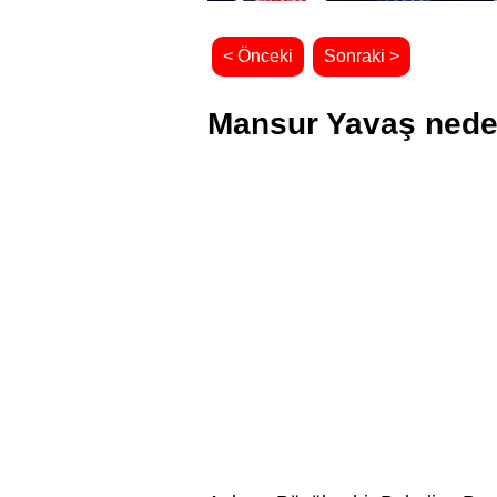
< Önceki
Sonraki >
Mansur Yavaş neden