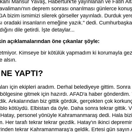
anı Mansur Yavaş, Habertürk'te yayınlanan ve Fatih Alt
valimanı'nın deprem sonrası onarılması günlerce konuşu
A bizim ismimizi silerek görseller yayınladı. Durduk yer
ı oradaki insanların emeğine yazık." dedi. Cumhurbaşk
ğını dile getirdi. İşte detaylar...
in açıklamalarından öne çıkanlar şöyle:
tmiyor. Kimseye bir kötülük yapmadım ki korumayla geze
e alsın.
NE YAPTI?
ları için ekipleri aradım. Derhal belediyeye gittim. Sonra
m bölgesine gitmek için hazırdı. AFAD'a haber gönderdi
dik. Arkalarından biz gittik gördük, gerçekten çok korkun
 kötüydü. Elbistan da öyle. Daha sonra tekrar gittik. Va
le Hatay, personel yönüyle Kahramanmaraş dedi. Hala biz
Her tarafı tekrar tekrar gezdik. Hatay'ın ikinci depremin
nden tekrar Kahramanmaraş'a geldik. Ertesi gün sayın Ak