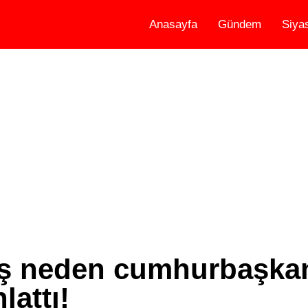
Anasayfa
Gündem
Siya
ş neden cumhurbaşkan
lattı!