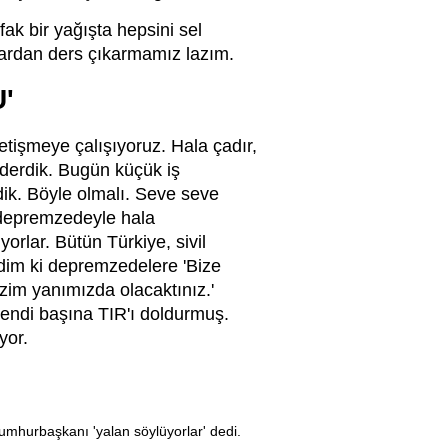
ak bir yağışta hepsini sel
lardan ders çıkarmamız lazım.
'
işmeye çalışıyoruz. Hala çadır,
önderdik. Bugün küçük iş
rdik. Böyle olmalı. Seve seve
z depremzedeyle hala
rlar. Bütün Türkiye, sivil
edim ki depremzedelere 'Bize
izim yanımızda olacaktınız.'
Kendi başına TIR'ı doldurmuş.
yor.
Cumhurbaşkanı 'yalan söylüyorlar' dedi.