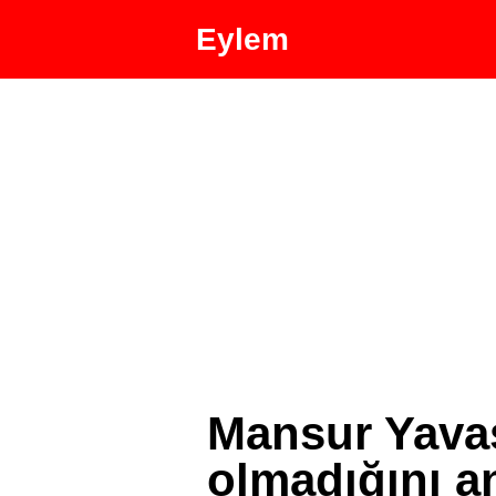
Eylem
Mansur Yava
olmadığını an