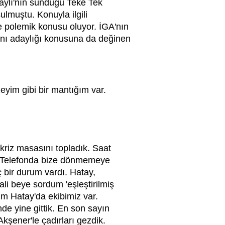
aylı'nın sunduğu Teke Tek
lmuştu. Konuyla ilgili
e polemik konusu oluyor. İGA'nın
anı adaylığı konusuna da değinen
yim gibi bir mantığım var.
 kriz masasını topladık. Saat
m. Telefonda bize dönmemeye
ç bir durum vardı. Hatay,
li beye sordum 'eşleştirilmiş
im Hatay'da ekibimiz var.
de yine gittik. En son sayın
şener'le çadırları gezdik.