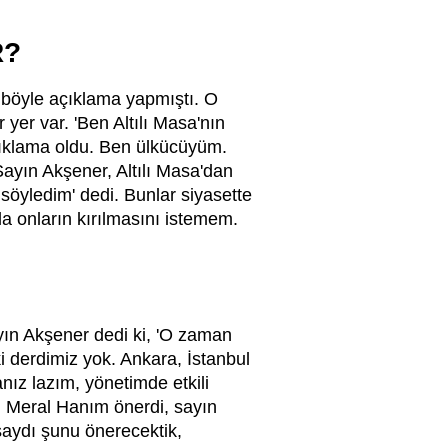
R?
 böyle açıklama yapmıştı. O
er var. 'Ben Altılı Masa'nın
çıklama oldu. Ben ülkücüyüm.
yın Akşener, Altılı Masa'dan
söyledim' dedi. Bunlar siyasette
la onların kırılmasını istemem.
ın Akşener dedi ki, 'O zaman
i derdimiz yok. Ankara, İstanbul
nız lazım, yönetimde etkili
. Meral Hanım önerdi, sayın
lsaydı şunu önerecektik,