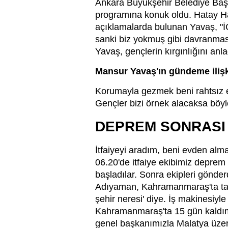
Ankara Büyükşehir Belediye Başk
programına konuk oldu. Hatay Ha
açıklamalarda bulunan Yavaş, "İG
sanki biz yokmuş gibi davranmas
Yavaş, gençlerin kırgınlığını anladı
Mansur Yavaş'ın gündeme ilişk
Korumayla gezmek beni rahtsız e
Gençler bizi örnek alacaksa böyl
DEPREM SONRASI 
İtfaiyeyi aradım, beni evden alma
06.20'de itfaiye ekibimiz depre
başladılar. Sonra ekipleri gönder
Adıyaman, Kahramanmaraş'ta tablo
şehir neresi' diye. İş makinesiy
Kahramanmaraş'ta 15 gün kaldım. 
genel başkanımızla Malatya üzeri