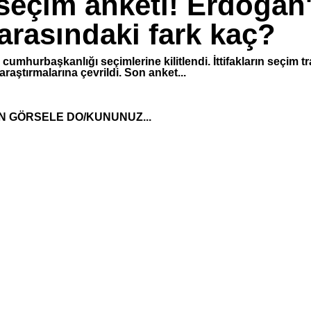
 seçim anketi! Erdoğan'
arasındaki fark kaç?
 cumhurbaşkanlığı seçimlerine kilitlendi. İttifakların seçim t
aştırmalarına çevrildi. Son anket...
N GÖRSELE DO/KUNUNUZ...