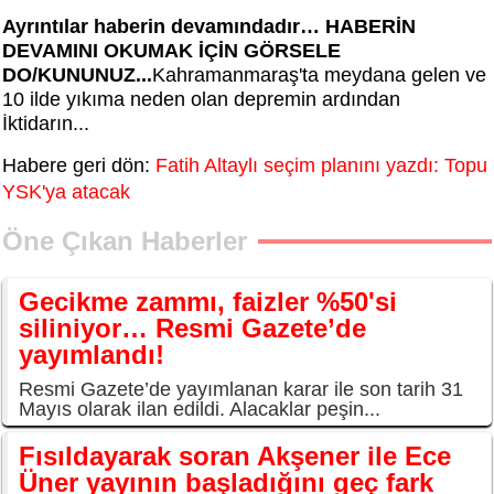
Ayrıntılar haberin devamındadır… HABERİN
DEVAMINI OKUMAK İÇİN GÖRSELE
DO/KUNUNUZ...
Kahramanmaraş'ta meydana gelen ve
10 ilde yıkıma neden olan depremin ardından
İktidarın...
Habere geri dön:
Fatih Altaylı seçim planını yazdı: Topu
YSK'ya atacak
Öne Çıkan Haberler
Gecikme zammı, faizler %50'si
siliniyor… Resmi Gazete’de
yayımlandı!
Resmi Gazete’de yayımlanan karar ile son tarih 31
Mayıs olarak ilan edildi. Alacaklar peşin...
Fısıldayarak soran Akşener ile Ece
Üner yayının başladığını geç fark