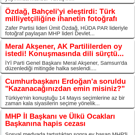
Özdağ, Bahçeli'yi eleştirdi: Türk
milliyetçiliğine ihanetin fotoğrafı
Zafer Partisi lideri Ümit Özdağ, HÜDA PAR lideriyle
fotoğraf paylaşan MHP lideri Devlet...
Meral Akşener, AK Partililerden oy
istedi! Konuşmasında dili sürçtü...
İYİ Parti Genel Başkanı Meral Akşener, Samsun'da
düzenlediği mitingde halka seslendi....
Cumhurbaşkanı Erdoğan'a soruldu
"Kazanacağınızdan emin misiniz?"
Türkiye'nin konuştuğu 14 Mayıs seçimlerine az bir
zaman kala siyasilerin seçime yönelik...
MHP İl Başkanı ve Ülkü Ocakları
Başkanına hapis cezası
Sosyal medyada tartıştıktan sonra ev basan MHP'li