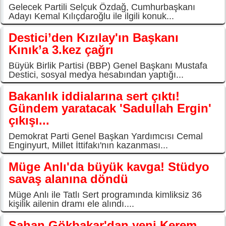
Gelecek Partili Selçuk Özdağ, Cumhurbaşkanı
Adayı Kemal Kılıçdaroğlu ile ilgili konuk...
Destici’den Kızılay'ın Başkanı
Kınık’a 3.kez çağrı
Büyük Birlik Partisi (BBP) Genel Başkanı Mustafa
Destici, sosyal medya hesabından yaptığı...
Bakanlık iddialarına sert çıktı!
Gündem yaratacak 'Sadullah Ergin'
çıkışı...
Demokrat Parti Genel Başkan Yardımcısı Cemal
Enginyurt, Millet İttifakı'nın kazanması...
Müge Anlı'da büyük kavga! Stüdyo
savaş alanına döndü
Müge Anlı ile Tatlı Sert programında kimliksiz 36
kişilik ailenin dramı ele alındı....
Şahan Gökbakar'dan yeni Kerem