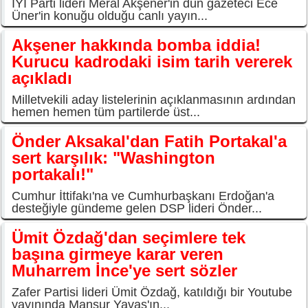
İYİ Parti lideri Meral Akşener'in dün gazeteci Ece
Üner'in konuğu olduğu canlı yayın...
Akşener hakkında bomba iddia!
Kurucu kadrodaki isim tarih vererek
açıkladı
Milletvekili aday listelerinin açıklanmasının ardından
hemen hemen tüm partilerde üst...
Önder Aksakal'dan Fatih Portakal'a
sert karşılık: "Washington
portakalı!"
Cumhur İttifakı'na ve Cumhurbaşkanı Erdoğan'a
desteğiyle gündeme gelen DSP lideri Önder...
Ümit Özdağ'dan seçimlere tek
başına girmeye karar veren
Muharrem İnce'ye sert sözler
Zafer Partisi lideri Ümit Özdağ, katıldığı bir Youtube
yayınında Mansur Yavaş'ın...