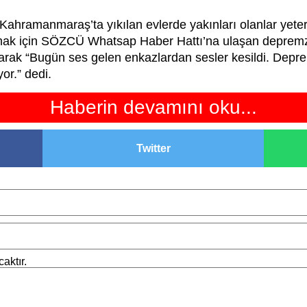
ahramanmaraş’ta yıkılan evlerde yakınları olanlar yet
urmak için SÖZCÜ Whatsap Haber Hattı’na ulaşan depremz
ınarak “Bugün ses gelen enkazlardan sesler kesildi. Dep
or.” dedi.
Haberin devamını oku...
Twitter
aktır.