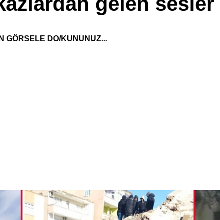
azlardan gelen sesler 
N GÖRSELE DO/KUNUNUZ...