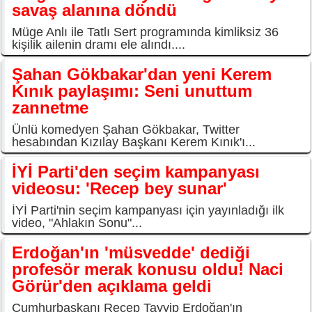
savaş alanına döndü
Müge Anlı ile Tatlı Sert programında kimliksiz 36
kişilik ailenin dramı ele alındı....
Şahan Gökbakar'dan yeni Kerem
Kınık paylaşımı: Seni unuttum
zannetme
Ünlü komedyen Şahan Gökbakar, Twitter
hesabından Kızılay Başkanı Kerem Kınık'ı...
İYİ Parti'den seçim kampanyası
videosu: 'Recep bey sunar'
İYİ Parti'nin seçim kampanyası için yayınladığı ilk
video, "Ahlakın Sonu"...
Erdoğan'ın 'müsvedde' dediği
profesör merak konusu oldu! Naci
Görür'den açıklama geldi
Cumhurbaşkanı Recep Tayyip Erdoğan'ın