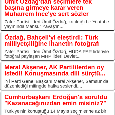
Ümit Özdağ'dan seçimlere tek
başına girmeye karar veren
Muharrem İnce'ye sert sözler
Zafer Partisi lideri Ümit Özdağ, katıldığı bir Youtube
yayınında Mansur Yavaş'ın...
Özdağ, Bahçeli'yi eleştirdi: Türk
milliyetçiliğine ihanetin fotoğrafı
Zafer Partisi lideri Ümit Özdağ, HÜDA PAR lideriyle
fotoğraf paylaşan MHP lideri Devlet...
Meral Akşener, AK Partililerden oy
istedi! Konuşmasında dili sürçtü...
İYİ Parti Genel Başkanı Meral Akşener, Samsun'da
düzenlediği mitingde halka seslendi....
Cumhurbaşkanı Erdoğan'a soruldu
"Kazanacağınızdan emin misiniz?"
Türkiye'nin konuştuğu 14 Mayıs seçimlerine az bir