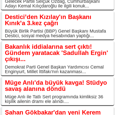
Gelecek Partili Selçuk Özdağ, Cumhurbaşkanı
Adayı Kemal Kılıçdaroğlu ile ilgili konuk...
Destici’den Kızılay'ın Başkanı
Kınık’a 3.kez çağrı
Büyük Birlik Partisi (BBP) Genel Başkanı Mustafa
Destici, sosyal medya hesabından yaptığı...
Bakanlık iddialarına sert çıktı!
Gündem yaratacak 'Sadullah Ergin'
çıkışı...
Demokrat Parti Genel Başkan Yardımcısı Cemal
Enginyurt, Millet İttifakı'nın kazanması...
Müge Anlı'da büyük kavga! Stüdyo
savaş alanına döndü
Müge Anlı ile Tatlı Sert programında kimliksiz 36
kişilik ailenin dramı ele alındı....
Şahan Gökbakar'dan yeni Kerem