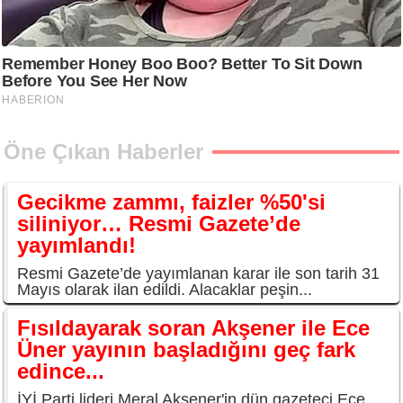
Öne Çıkan Haberler
Gecikme zammı, faizler %50'si
siliniyor… Resmi Gazete’de
yayımlandı!
Resmi Gazete’de yayımlanan karar ile son tarih 31
Mayıs olarak ilan edildi. Alacaklar peşin...
Fısıldayarak soran Akşener ile Ece
Üner yayının başladığını geç fark
edince...
İYİ Parti lideri Meral Akşener'in dün gazeteci Ece