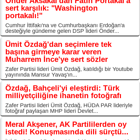
Önder Aksakal'dan Fatih Portakal'a
sert karşılık: "Washington
portakalı!"
Cumhur İttifakı'na ve Cumhurbaşkanı Erdoğan'a
desteğiyle gündeme gelen DSP lideri Önder...
Ümit Özdağ'dan seçimlere tek
başına girmeye karar veren
Muharrem İnce'ye sert sözler
Zafer Partisi lideri Ümit Özdağ, katıldığı bir Youtube
yayınında Mansur Yavaş'ın...
Özdağ, Bahçeli'yi eleştirdi: Türk
milliyetçiliğine ihanetin fotoğrafı
Zafer Partisi lideri Ümit Özdağ, HÜDA PAR lideriyle
fotoğraf paylaşan MHP lideri Devlet...
Meral Akşener, AK Partililerden oy
istedi! Konuşmasında dili sürçtü...