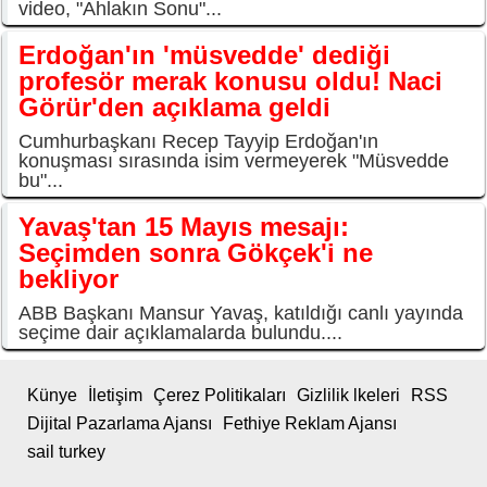
video, "Ahlakın Sonu"...
Erdoğan'ın 'müsvedde' dediği
profesör merak konusu oldu! Naci
Görür'den açıklama geldi
Cumhurbaşkanı Recep Tayyip Erdoğan'ın
konuşması sırasında isim vermeyerek "Müsvedde
bu"...
Yavaş'tan 15 Mayıs mesajı:
Seçimden sonra Gökçek'i ne
bekliyor
ABB Başkanı Mansur Yavaş, katıldığı canlı yayında
seçime dair açıklamalarda bulundu....
Künye
İletişim
Çerez Politikaları
Gizlilik lkeleri
RSS
Dijital Pazarlama Ajansı
Fethiye Reklam Ajansı
sail turkey