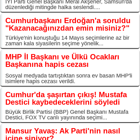
İYİ Parti Genel Başkanı Meral Akşener, Samsun'da
düzenlediği mitingde halka seslendi....
Cumhurbaşkanı Erdoğan'a soruldu
"Kazanacağınızdan emin misiniz?"
Türkiye'nin konuştuğu 14 Mayıs seçimlerine az bir
zaman kala siyasilerin seçime yönelik...
MHP İl Başkanı ve Ülkü Ocakları
Başkanına hapis cezası
Sosyal medyada tartıştıktan sonra ev basan MHP'li
isimlere hapis cezası verildi.
Cumhur'da şaşırtan çıkış! Mustafa
Destici kaybedeceklerini söyledi
Büyük Birlik Partisi (BBP) Genel Başkanı Mustafa
Destici, FOX TV canlı yayınında seçimi...
Mansur Yavaş: Ak Parti'nin nasıl
içine siniyor?