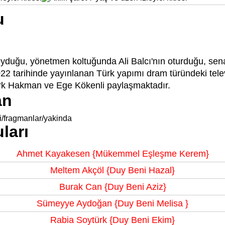
u
oyduğu, yönetmen koltuğunda Ali Balcı'nın oturduğu, sen
2 tarihinde yayınlanan Türk yapımı dram türündeki televiz
rk Hakman ve Ege Kökenli paylaşmaktadır.
an
ni/fragmanlar/yakinda
ları
Ahmet Kayakesen {Mükemmel Eşleşme Kerem}
Meltem Akçöl {Duy Beni Hazal}
Burak Can {Duy Beni Aziz}
Sümeyye Aydoğan {Duy Beni Melisa }
Rabia Soytürk {Duy Beni Ekim}