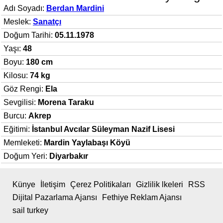
Adı Soyadı:
Berdan Mardini
Meslek:
Sanatçı
Doğum Tarihi:
05.11.1978
Yaşı:
48
Boyu:
180 cm
Kilosu:
74 kg
Göz Rengi:
Ela
Sevgilisi:
Morena Taraku
Burcu:
Akrep
Eğitimi:
İstanbul Avcılar Süleyman Nazif Lisesi
Memleketi:
Mardin Yaylabaşı Köyü
Doğum Yeri:
Diyarbakır
Künye
İletişim
Çerez Politikaları
Gizlilik lkeleri
RSS
Dijital Pazarlama Ajansı
Fethiye Reklam Ajansı
sail turkey