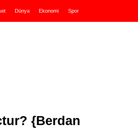
set
Dünya
Ekonomi
Spor
çtur? {Berdan