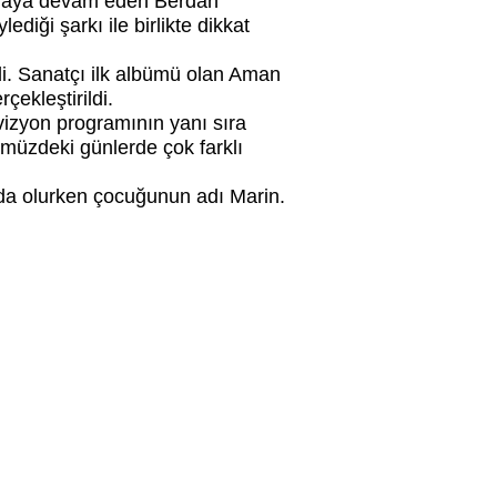
yaşamaya devam eden Berdan
diği şarkı ile birlikte dikkat
di. Sanatçı ilk albümü olan Aman
ekleştirildi.
vizyon programının yanı sıra
ümüzdeki günlerde çok farklı
 da olurken çocuğunun adı Marin.