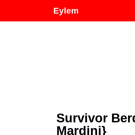
Eylem
Survivor Ber
Mardini}