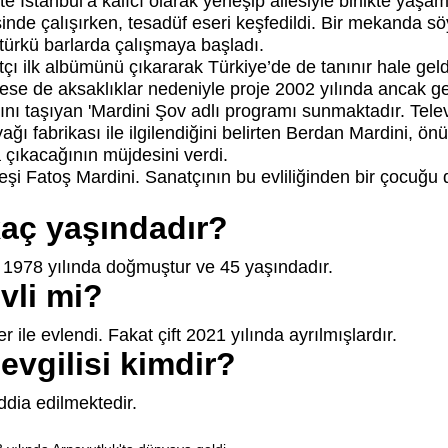
kte İstanbul’a kalıcı olarak yerleşip ailesiyle birlikte 
inde çalışırken, tesadüf eseri keşfedildi. Bir mekanda söyle
türkü barlarda çalışmaya başladı.
çı ilk albümünü çıkararak Türkiye’de de tanınır hale gel
se de aksaklıklar nedeniyle proje 2002 yılında ancak gerç
ını taşıyan 'Mardini Şov adlı programı sunmaktadır. Tele
ı fabrikası ile ilgilendiğini belirten Berdan Mardini, ön
a çıkacağının müjdesini verdi.
eşi Fatoş Mardini. Sanatçının bu evliliğinden bir çocuğu
aç yaşındadır?
1978 yılında doğmuştur ve 45 yaşındadır.
vli mi?
 ile evlendi. Fakat çift 2021 yılında ayrılmışlardır.
evgilisi kimdir?
ddia edilmektedir.