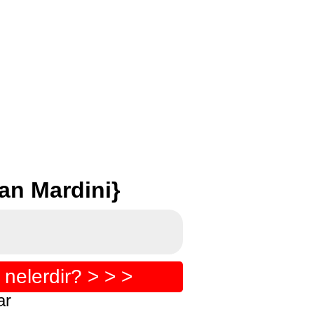
an Mardini}
nelerdir? > > >
ar