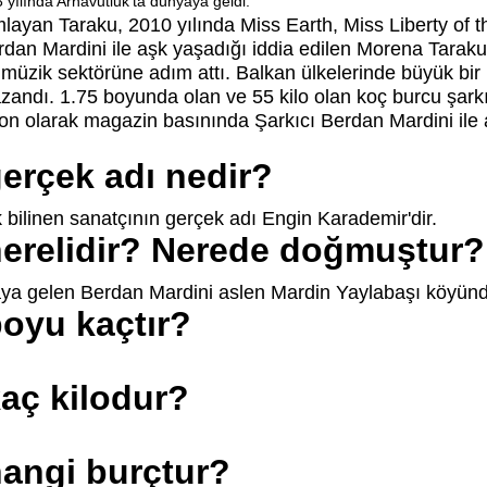
yılında Arnavutluk'ta dünyaya geldi.
ayan Taraku, 2010 yılında Miss Earth, Miss Liberty of t
Berdan Mardini ile aşk yaşadığı iddia edilen Morena Tarak
müzik sektörüne adım attı. Balkan ülkelerinde büyük bir
azandı. 1.75 boyunda olan ve 55 kilo olan koç burcu şar
son olarak magazin basınında Şarkıcı Berdan Mardini ile a
erçek adı nedir?
bilinen sanatçının gerçek adı Engin Karademir'dir.
nerelidir? Nerede doğmuştur?
aya gelen Berdan Mardini aslen Mardin Yaylabaşı köyünd
oyu kaçtır?
aç kilodur?
angi burçtur?