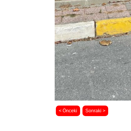
< Önceki
Sonraki >