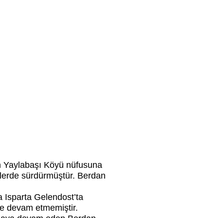
in Yaylabaşı Köyü nüfusuna
 illerde sürdürmüştür. Berdan
a Isparta Gelendost’ta
ile devam etmemiştir.