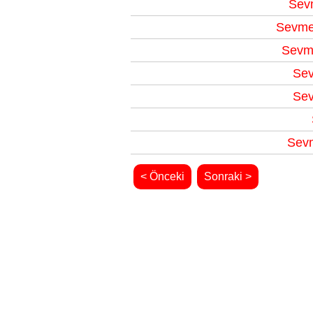
Sev
Sevmek
Sevme
Sev
Sev
Sevm
< Önceki
Sonraki >