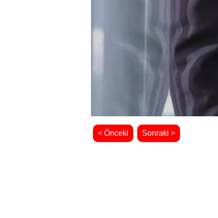
< Önceki
Sonraki >