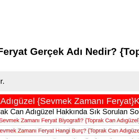
eryat Gerçek Adı Nedir? {To
r.
Adıgüzel {Sevmek Zamanı Feryat}K
ak Can Adıgüzel Hakkında Sık Sorulan So
Sevmek Zamanı Feryat Biyografi? {Toprak Can Adıgüzel
evmek Zamanı Feryat Hangi Burç? {Toprak Can Adıgüze