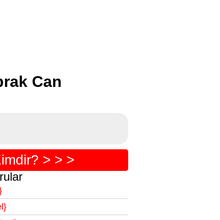
prak Can
imdir? > > >
rular
}
l}