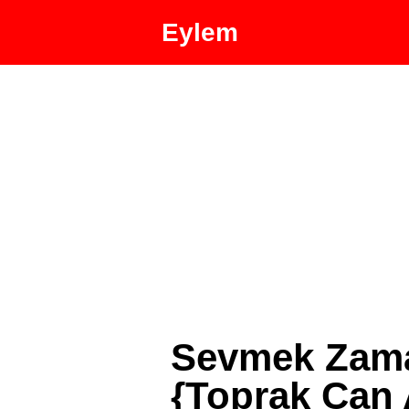
Eylem
Sevmek Zama
{Toprak Can 