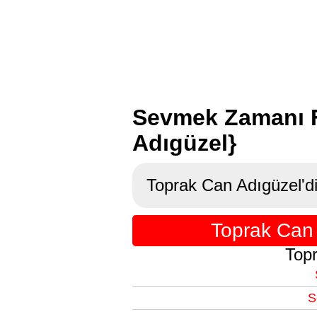
Sevmek Zamanı F
Adıgüzel}
Toprak Can Adıgüzel'di
Toprak Can 
Topr
S