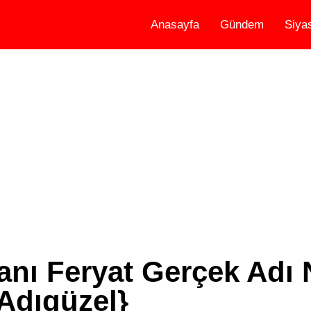
Anasayfa
Gündem
Siya
nı Feryat Gerçek Adı 
Adıgüzel}