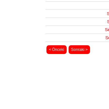
S
S
Se
S
< Önceki
Sonraki >