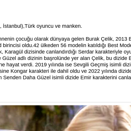
 İstanbul
),Türk oyuncu ve manken.
annenin çocuğu olarak dünyaya gelen Burak Çelik,
2013 B
d
birincisi oldu.42 ülkeden 56 modelin katıldığı Best Mo
ik, Karagül
dizisinde canlandırdığı Serdar karakteriyle oyu
e Güzel
adlı dizinin başrolünde yer alan Çelik, bu dizide B
ne hayat verdi. 2019 yılında ise Sevgili Geçmiş isimli di
isine Kongar karakteri ile dahil oldu ve 2022 yılında dizide
an Senden Daha Güzel
isimli dizide Emir karakterini can