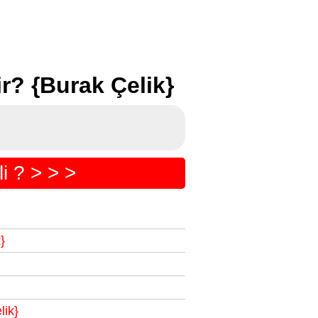
r? {Burak Çelik}
i ? > > >
}
lik}