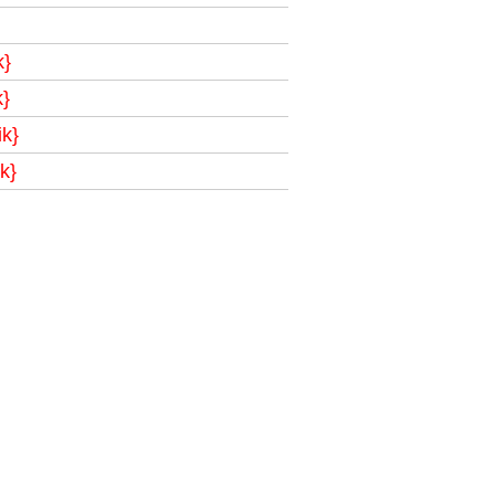
k}
k}
ik}
k}