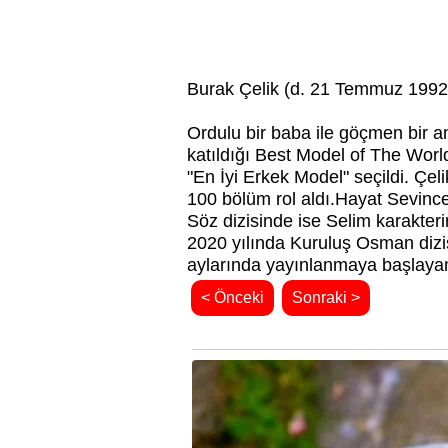
Burak Çelik
(d. 21 Temmuz 1992,
Ordulu
bir baba ile göçmen bir 
katıldığı Best Model of The Worl
"En İyi Erkek Model" seçildi. Çel
100 bölüm rol aldı.Hayat Sevinc
Söz
dizisinde ise Selim karakteri
2020 yılında Kuruluş Osman
diz
aylarında yayınlanmaya başlay
< Önceki
Sonraki >