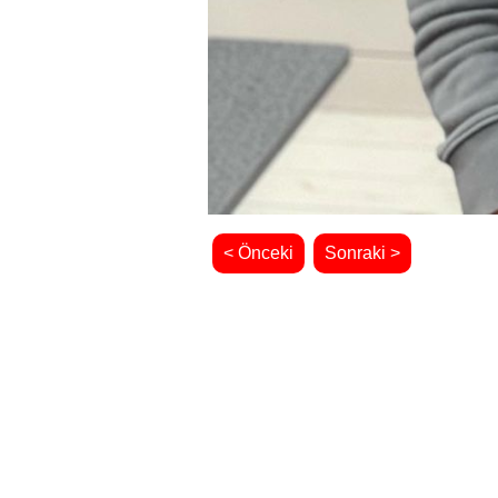
< Önceki
Sonraki >