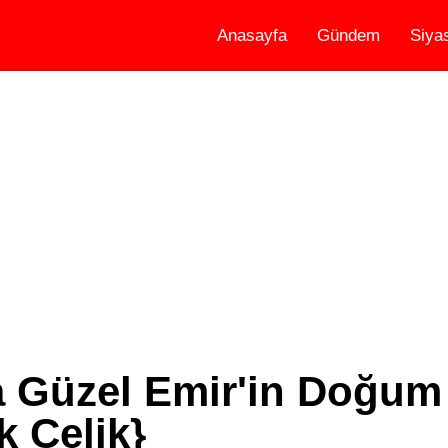
Anasayfa
Gündem
Siya
 Güzel Emir'in Doğum 
k Çelik}