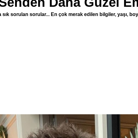
(Senden Daha Güzel Em
 sorulan sorular... En çok merak edilen bilgiler, yaşı, boyu,