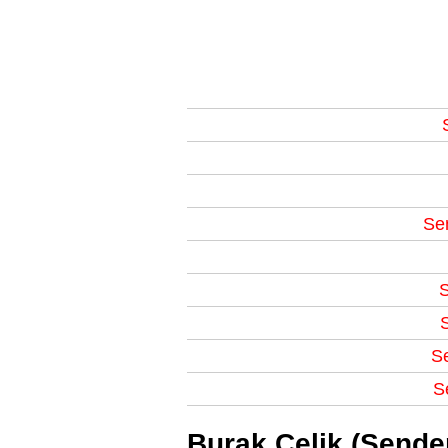
Sen
S
S
Se
S
Burak Çelik (Sende