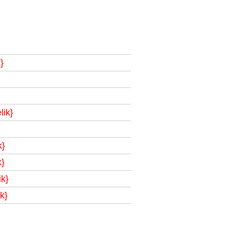
}
lik}
k}
k}
ik}
k}