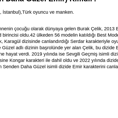
 İstanbul
),Türk oyuncu ve manken.
annenin çocuğu olarak dünyaya gelen Burak Çelik,
2013 B
d
birincisi oldu.42 ülkeden 56 modelin katıldığı Best Mo
ik, Karagül
dizisinde canlandırdığı Serdar karakteriyle oyu
e Güzel
adlı dizinin başrolünde yer alan Çelik, bu dizide B
ne hayat verdi. 2019 yılında ise Sevgili Geçmiş isimli di
isine Kongar karakteri ile dahil oldu ve 2022 yılında dizide
an Senden Daha Güzel
isimli dizide Emir karakterini can