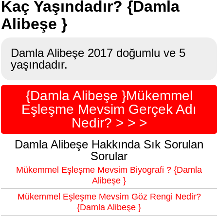
Kaç Yaşındadır? {Damla
Alibeşe }
Damla Alibeşe 2017 doğumlu ve 5
yaşındadır.
{Damla Alibeşe }Mükemmel
Eşleşme Mevsim Gerçek Adı
Nedir? > > >
Damla Alibeşe Hakkında Sık Sorulan
Sorular
Mükemmel Eşleşme Mevsim Biyografi ? {Damla
Alibeşe }
Mükemmel Eşleşme Mevsim Göz Rengi Nedir?
{Damla Alibeşe }