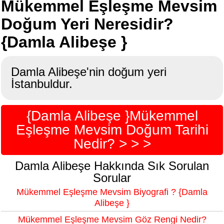
Mükemmel Eşleşme Mevsim
Doğum Yeri Neresidir?
{Damla Alibeşe }
Damla Alibeşe'nin doğum yeri
İstanbuldur.
{Damla Alibeşe }Mükemmel
Eşleşme Mevsim Doğum Tarihi
Nedir? > > >
Damla Alibeşe Hakkında Sık Sorulan
Sorular
Mükemmel Eşleşme Mevsim Biyografi ? {Damla
Alibeşe }
Mükemmel Eşleşme Mevsim Göz Rengi Nedir?