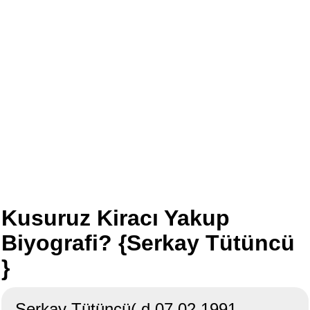
Kusuruz Kiracı Yakup
Biyografi? {Serkay Tütüncü
}
Serkay Tütüncü( d.07.02.1991,