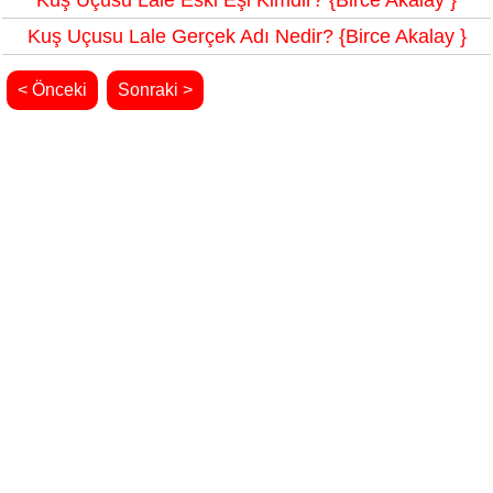
Kuş Uçusu Lale Eski Eşi Kimdir? {Birce Akalay }
Kuş Uçusu Lale Gerçek Adı Nedir? {Birce Akalay }
< Önceki
Sonraki >