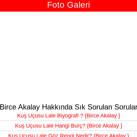
Foto Galeri
Birce Akalay Hakkında Sık Sorulan Sorula
Kuş Uçusu Lale Biyografi ? {Birce Akalay }
Kuş Uçusu Lale Hangi Burç? {Birce Akalay }
Kuş Uçusu Lale Göz Rengi Nedir? {Birce Akalay }