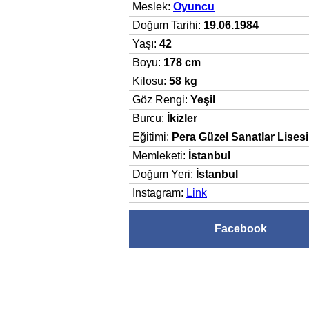
Meslek:
Oyuncu
Doğum Tarihi:
19.06.1984
Yaşı:
42
Boyu:
178 cm
Kilosu:
58 kg
Göz Rengi:
Yeşil
Burcu:
İkizler
Eğitimi:
Pera Güzel Sanatlar Lises
Memleketi:
İstanbul
Doğum Yeri:
İstanbul
Instagram:
Link
Facebook