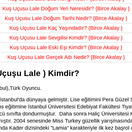
Kuş Uçusu Lale Doğum Yeri Neresidir? {Birce Akalay }
Kuş Uçusu Lale Doğum Tarihi Nedir? {Birce Akalay }
Kuş Uçusu Lale Kaç Yaşındadır? {Birce Akalay }
Kuş Uçusu Lale Sevgilisi Kimdir? {Birce Akalay }
Kuş Uçusu Lale Eski Eşi Kimdir? {Birce Akalay }
Kuş Uçusu Lale Gerçek Adı Nedir? {Birce Akalay }
Uçuşu Lale ) Kimdir?
nbul),Türk Oyuncu.
stanbul'da dünyaya gelmiştir. Lise eğitimini Pera Güzel S
 eğitimine İstanbul Üniversitesi Edebiyat Fakültesi Tiyat
ü sınıfta dondurmuştur. Daha sonra Haliç Üniversitesi
ştır. 2004 senesinde Miss Turkey güzellik yarışmasında 
lında Kader dizisindeki "Lamia" karakteriyle ilk kez başro