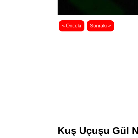
< Önceki
Sonraki >
Kuş Uçuşu Gül Ne