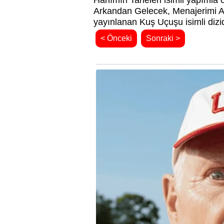
Hanımın Taneleri isimli yapımla 
Arkandan Gelecek, Menajerimi Ara 
yayınlanan Kuş Uçuşu isimli dizi
< Önceki
Sonraki >