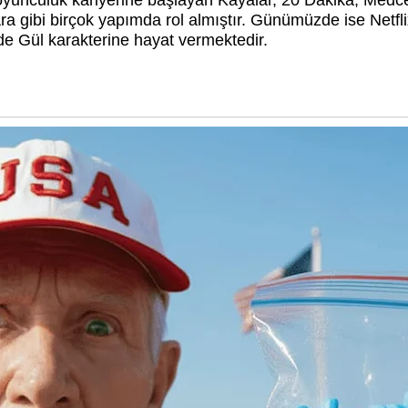
oyunculuk kariyerine başlayan Kayalar, 20 Dakika, Medcez
gibi birçok yapımda rol almıştır. Günümüzde ise Netflix i
de Gül karakterine hayat vermektedir.