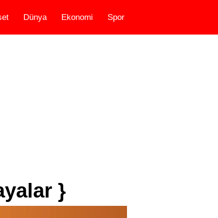
set
Dünya
Ekonomi
Spor
yalar }