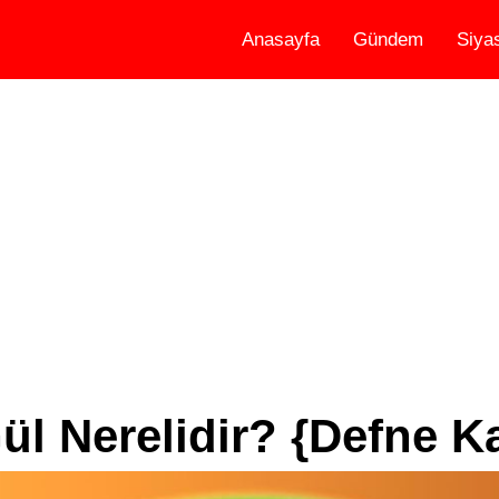
Anasayfa
Gündem
Siya
l Nerelidir? {Defne Ka