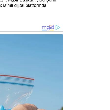
ir, Fi,Bir Başkadır, Bu Şehir
simli dijital platformda