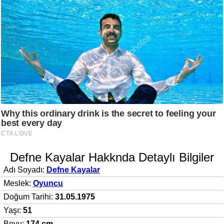
Defne Kayalar Hakknda Detaylı Bilgiler
Adı Soyadı:
Defne Kayalar
Meslek:
Oyuncu
Doğum Tarihi:
31.05.1975
Yaşı:
51
Boyu:
174 cm